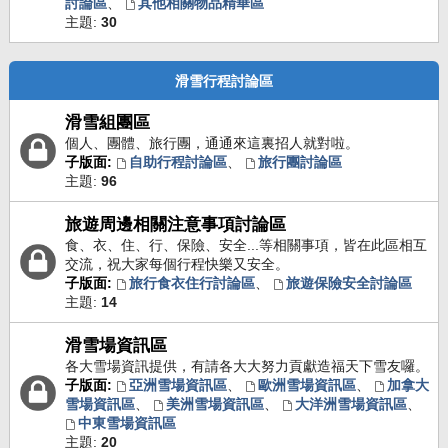
討論區
、
其他相關物品精華區
主題:
30
滑雪行程討論區
滑雪組團區
個人、團體、旅行團，通通來這裏招人就對啦。
子版面:
自助行程討論區
、
旅行團討論區
主題:
96
旅遊周邊相關注意事項討論區
食、衣、住、行、保險、安全...等相關事項，皆在此區相互
交流，祝大家每個行程快樂又安全。
子版面:
旅行食衣住行討論區
、
旅遊保險安全討論區
主題:
14
滑雪場資訊區
各大雪場資訊提供，有請各大大努力貢獻造福天下雪友囉。
子版面:
亞洲雪場資訊區
、
歐洲雪場資訊區
、
加拿大
雪場資訊區
、
美洲雪場資訊區
、
大洋洲雪場資訊區
、
中東雪場資訊區
主題:
20