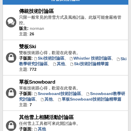
傳統技術討論區
只限一般常見的滑雪方式及風格討論。此版可能會嚴格管
控。
版主:
norman
主題:
26
雙板Ski
雙板技術跟心得，歡迎在此發表。
子版面:
Ski技術討論區
、
Whistler 技術討論區
、
Ski
教學研究討論區
、
其他
、
Ski技術討論精華篇
主題:
772
單板Snowboard
單板技術跟心得，歡迎在此發表。
子版面:
Snowboard技術討論區
、
Snowboard教學研
究討論區
、
其他
、
單板Snowboard技術討論精華篇
主題:
7
其他雪上相關活動討論區
任何雪上工具都可來此開討論串。
子版面:
其他