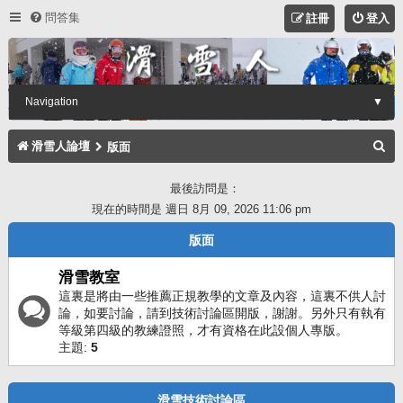
問答集
註冊
登入
Navigation
▼
搜
滑雪人論壇
版面
尋
最後訪問是：
現在的時間是 週日 8月 09, 2026 11:06 pm
版面
滑雪教室
這裏是將由一些推薦正規教學的文章及內容，這裏不供人討
論，如要討論，請到技術討論區開版，謝謝。另外只有執有
等級第四級的教練證照，才有資格在此設個人專版。
主題:
5
滑雪技術討論區