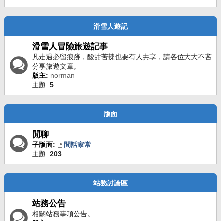
滑雪人遊記
滑雪人冒險旅遊記事
凡走過必留痕跡，酸甜苦辣也要有人共享，請各位大大不吝
分享旅遊文章。
版主:
norman
主題:
5
版面
閒聊
子版面:
閒話家常
主題:
203
站務討論區
站務公告
相關站務事項公告。