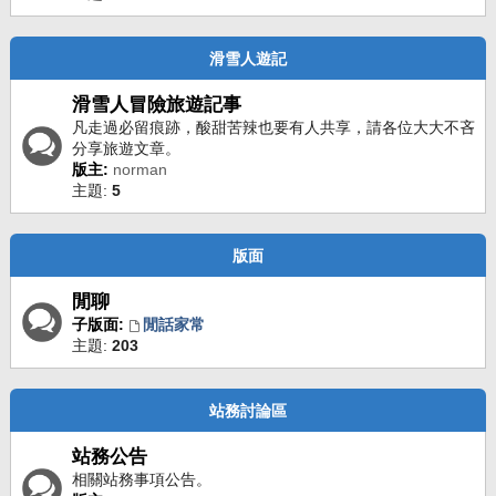
滑雪人遊記
滑雪人冒險旅遊記事
凡走過必留痕跡，酸甜苦辣也要有人共享，請各位大大不吝
分享旅遊文章。
版主:
norman
主題:
5
版面
閒聊
子版面:
閒話家常
主題:
203
站務討論區
站務公告
相關站務事項公告。