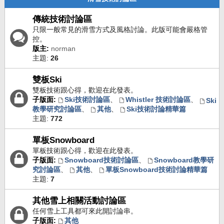
傳統技術討論區
只限一般常見的滑雪方式及風格討論。此版可能會嚴格管
控。
版主:
norman
主題:
26
雙板Ski
雙板技術跟心得，歡迎在此發表。
子版面:
Ski技術討論區
、
Whistler 技術討論區
、
Ski
教學研究討論區
、
其他
、
Ski技術討論精華篇
主題:
772
單板Snowboard
單板技術跟心得，歡迎在此發表。
子版面:
Snowboard技術討論區
、
Snowboard教學研
究討論區
、
其他
、
單板Snowboard技術討論精華篇
主題:
7
其他雪上相關活動討論區
任何雪上工具都可來此開討論串。
子版面:
其他