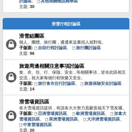
討論區
、
其他相關物品精華區
主題:
30
滑雪行程討論區
滑雪組團區
個人、團體、旅行團，通通來這裏招人就對啦。
子版面:
自助行程討論區
、
旅行團討論區
主題:
96
旅遊周邊相關注意事項討論區
食、衣、住、行、保險、安全...等相關事項，皆在此區相互
交流，祝大家每個行程快樂又安全。
子版面:
旅行食衣住行討論區
、
旅遊保險安全討論區
主題:
14
滑雪場資訊區
各大雪場資訊提供，有請各大大努力貢獻造福天下雪友囉。
子版面:
亞洲雪場資訊區
、
歐洲雪場資訊區
、
加拿大
雪場資訊區
、
美洲雪場資訊區
、
大洋洲雪場資訊區
、
中東雪場資訊區
主題:
20