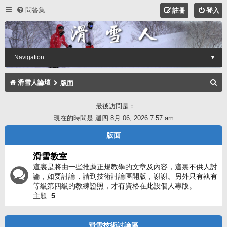
問答集
註冊
登入
Navigation
▼
搜
滑雪人論壇
版面
尋
最後訪問是：
現在的時間是 週四 8月 06, 2026 7:57 am
版面
滑雪教室
這裏是將由一些推薦正規教學的文章及內容，這裏不供人討
論，如要討論，請到技術討論區開版，謝謝。另外只有執有
等級第四級的教練證照，才有資格在此設個人專版。
主題:
5
滑雪技術討論區