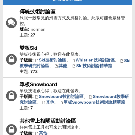
傳統技術討論區
只限一般常見的滑雪方式及風格討論。此版可能會嚴格管
控。
版主:
norman
主題:
27
雙板Ski
雙板技術跟心得，歡迎在此發表。
子版面:
Ski技術討論區
、
Whistler 技術討論區
、
Ski
教學研究討論區
、
其他
、
Ski技術討論精華篇
主題:
772
單板Snowboard
單板技術跟心得，歡迎在此發表。
子版面:
Snowboard技術討論區
、
Snowboard教學研
究討論區
、
其他
、
單板Snowboard技術討論精華篇
主題:
7
其他雪上相關活動討論區
任何雪上工具都可來此開討論串。
子版面:
其他