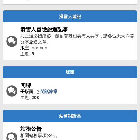
滑雪人遊記
滑雪人冒險旅遊記事
凡走過必留痕跡，酸甜苦辣也要有人共享，請各位大大不吝
分享旅遊文章。
版主:
norman
主題:
5
版面
閒聊
子版面:
閒話家常
主題:
203
站務討論區
站務公告
相關站務事項公告。