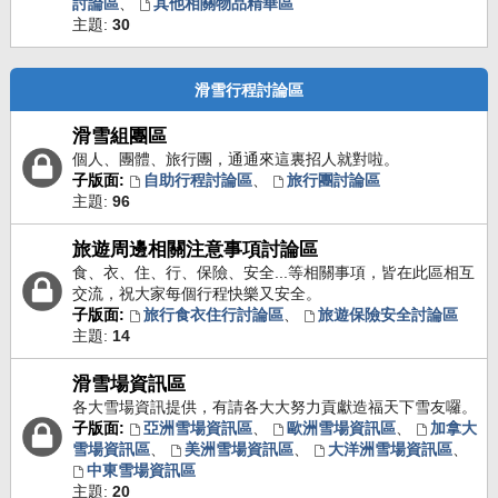
討論區
、
其他相關物品精華區
主題:
30
滑雪行程討論區
滑雪組團區
個人、團體、旅行團，通通來這裏招人就對啦。
子版面:
自助行程討論區
、
旅行團討論區
主題:
96
旅遊周邊相關注意事項討論區
食、衣、住、行、保險、安全...等相關事項，皆在此區相互
交流，祝大家每個行程快樂又安全。
子版面:
旅行食衣住行討論區
、
旅遊保險安全討論區
主題:
14
滑雪場資訊區
各大雪場資訊提供，有請各大大努力貢獻造福天下雪友囉。
子版面:
亞洲雪場資訊區
、
歐洲雪場資訊區
、
加拿大
雪場資訊區
、
美洲雪場資訊區
、
大洋洲雪場資訊區
、
中東雪場資訊區
主題:
20