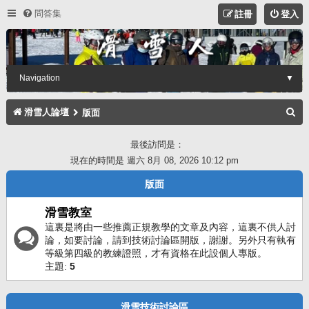
問答集
註冊
登入
Navigation
▼
搜
滑雪人論壇
版面
尋
最後訪問是：
現在的時間是 週六 8月 08, 2026 10:12 pm
版面
滑雪教室
這裏是將由一些推薦正規教學的文章及內容，這裏不供人討
論，如要討論，請到技術討論區開版，謝謝。另外只有執有
等級第四級的教練證照，才有資格在此設個人專版。
主題:
5
滑雪技術討論區