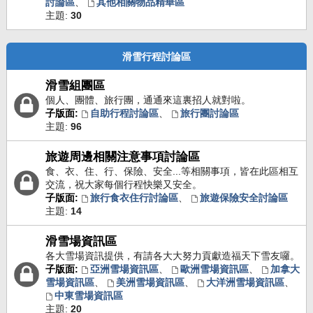
討論區
、
其他相關物品精華區
主題:
30
滑雪行程討論區
滑雪組團區
個人、團體、旅行團，通通來這裏招人就對啦。
子版面:
自助行程討論區
、
旅行團討論區
主題:
96
旅遊周邊相關注意事項討論區
食、衣、住、行、保險、安全...等相關事項，皆在此區相互
交流，祝大家每個行程快樂又安全。
子版面:
旅行食衣住行討論區
、
旅遊保險安全討論區
主題:
14
滑雪場資訊區
各大雪場資訊提供，有請各大大努力貢獻造福天下雪友囉。
子版面:
亞洲雪場資訊區
、
歐洲雪場資訊區
、
加拿大
雪場資訊區
、
美洲雪場資訊區
、
大洋洲雪場資訊區
、
中東雪場資訊區
主題:
20