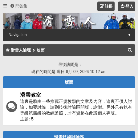
問答集
註冊
登入
Navigation
▼
搜
滑雪人論壇
版面
尋
最後訪問是：
現在的時間是 週日 8月 09, 2026 10:12 am
版面
滑雪教室
這裏是將由一些推薦正規教學的文章及內容，這裏不供人討
論，如要討論，請到技術討論區開版，謝謝。另外只有執有
等級第四級的教練證照，才有資格在此設個人專版。
主題:
5
滑雪技術討論區