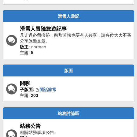
滑雪人遊記
滑雪人冒險旅遊記事
凡走過必留痕跡，酸甜苦辣也要有人共享，請各位大大不吝
分享旅遊文章。
版主:
norman
主題:
5
版面
閒聊
子版面:
閒話家常
主題:
203
站務討論區
站務公告
相關站務事項公告。