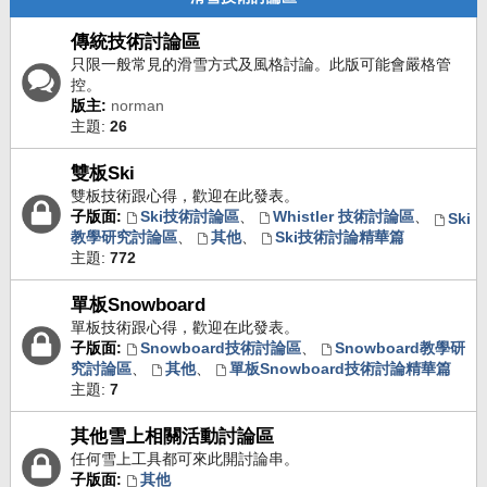
傳統技術討論區
只限一般常見的滑雪方式及風格討論。此版可能會嚴格管
控。
版主:
norman
主題:
26
雙板Ski
雙板技術跟心得，歡迎在此發表。
子版面:
Ski技術討論區
、
Whistler 技術討論區
、
Ski
教學研究討論區
、
其他
、
Ski技術討論精華篇
主題:
772
單板Snowboard
單板技術跟心得，歡迎在此發表。
子版面:
Snowboard技術討論區
、
Snowboard教學研
究討論區
、
其他
、
單板Snowboard技術討論精華篇
主題:
7
其他雪上相關活動討論區
任何雪上工具都可來此開討論串。
子版面:
其他