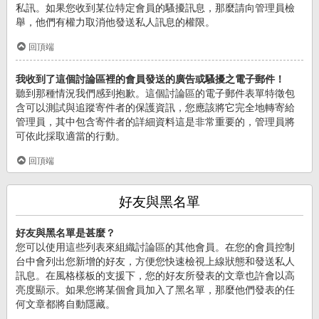
私訊。如果您收到某位特定會員的騷擾訊息，那麼請向管理員檢
舉，他們有權力取消他發送私人訊息的權限。
回頂端
我收到了這個討論區裡的會員發送的廣告或騷擾之電子郵件！
聽到那種情況我們感到抱歉。這個討論區的電子郵件表單特徵包
含可以測試與追蹤寄件者的保護資訊，您應該將它完全地轉寄給
管理員，其中包含寄件者的詳細資料這是非常重要的，管理員將
可依此採取適當的行動。
回頂端
好友與黑名單
好友與黑名單是甚麼？
您可以使用這些列表來組織討論區的其他會員。在您的會員控制
台中會列出您新增的好友，方便您快速檢視上線狀態和發送私人
訊息。在風格樣板的支援下，您的好友所發表的文章也許會以高
亮度顯示。如果您將某個會員加入了黑名單，那麼他們發表的任
何文章都將自動隱藏。