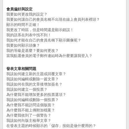
會員偏好與設定
我要如何更改我的設定？
我要如何讓自己的會員名稱不出現在線上會員列表裡頭？
顯示的時間不正確！
我更改了時區，但是時間還是顯示錯誤！
我的語系在列表中找不到！
我如何才能在自己的會員名稱下顯示圖像呢？
我要如何顯示頭像？
我的等級是甚麼？要如何更改？
當我點選會員的電子郵件連結時為什麼要讓我登入？
發表文章相關問題
我該如何建立新的主題或回覆文章？
我該如何編輯或刪除一篇文章？
我該如何在我的文章後增加簽名？
我該如何建立一個投票？
為什麼我不能增加更多的投票選項？
我該如何編輯或刪除一個投票？
為什麼我不能訪問這個版面？
為什麼我不能上傳附加檔案？
為什麼我收到了一個警告？
我該如何向版主檢舉文章？
在發表主題的時候顯示的「儲存」按鈕是做什麼用的？