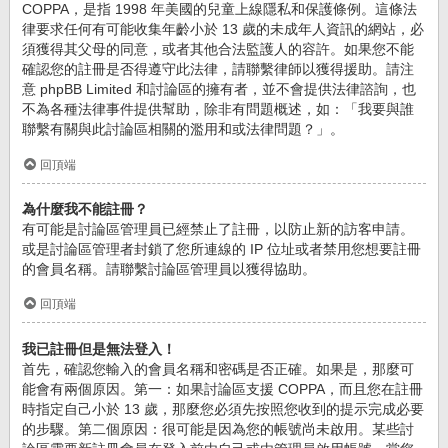
COPPA，是指 1998 年美國的兒童上線隱私和保護條例。這條法
律要求任何有可能收集年齡小於 13 歲的未成年人資訊的網站，必
須獲得其父母的同意，或者其他合法監護人的容許。如果您不能
確認您的註冊是否得遵守此法律，請聯繫律師以獲得援助。請注
意 phpBB Limited 和討論區的擁有者，並不會提供法律諮詢，也
不為各種法律事件提供幫助，除非有問題概述，如：「我要與誰
聯繫有關與此討論區相關的濫用和或法律問題？」。
回頂端
為什麼我不能註冊？
有可能是討論區管理員已經禁止了註冊，以防止新的訪客申請。
或是討論區管理者封鎖了您所連線的 IP 位址或者禁用您想要註冊
的會員名稱。請聯繫討論區管理員以獲得協助。
回頂端
我已註冊但是無法登入！
首先，確認您輸入的會員名稱和密碼是否正確。如果是，那麼可
能會有兩個原因。第一：如果討論區支援 COPPA，而且您在註冊
時指定自己小於 13 歲，那麼您必須先按照您收到的提示完成必要
的步驟。第二個原因：很可能是因為您的帳號尚未啟用。某些討