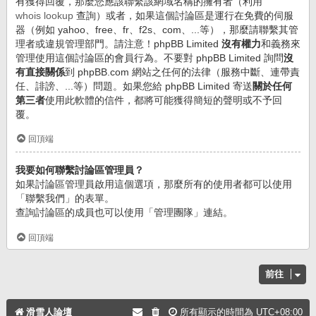
有獲得回覆，那麼您應該聯繫該網域名稱的擁有者（利用
whois lookup
查詢）或者，如果這個討論區是運行在免費的伺服
器（例如 yahoo、free、fr、f2s、com、...等），那麼請聯繫其管
理者或違規管理部門。請注意！phpBB Limited
沒有權力
和義務來
管理使用這個討論區的會員行為。不要對 phpBB Limited 詢問
沒
有直接關係
到 phpBB.com 網站之任何的法律（服務中斷、連帶責
任、誹謗、...等）問題。如果您給 phpBB Limited 寄送
關於任何
第三者
使用此軟體的信件，都將可能獲得簡短的聲明或不予回
覆。
回頂端
我要如何聯繫討論區管理員？
如果討論區管理員啟用這個選項，那麼所有的使用者都可以使用
「聯繫我們」的表單。
查詢討論區的成員也可以使用「管理團隊」連結。
回頂端
前往
滑雪人論壇
所有顯示的時間為
UTC+08:00