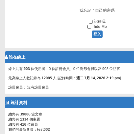
我忘記了自己的密碼
記得我
Hide Me
誰在線上
線上共有
903
位使用者：0 位註冊會員、0 位隱形會員以及 903 位訪客
最高線上人數記錄為
12085
人 [記錄時間：
週二 7月 14, 2026 2:19 pm
]
註冊會員： 沒有註冊會員
統計資料
總共有
39006
篇文章
總共有
1334
個主題
總共有
416
位會員
我們的最新會員：
test002