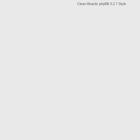
Clean-Boardz phpBB 3.2.7 Style