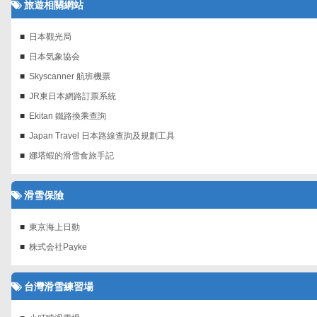
旅遊相關網站
日本觀光局
日本気象協会
Skyscanner 航班機票‎
JR東日本網路訂票系統
Ekitan 鐵路換乘查詢
Japan Travel 日本路線查詢及規劃工具
娜塔蝦的滑雪食旅手記
滑雪保險
東京海上日動
株式会社Payke
台灣滑雪練習場