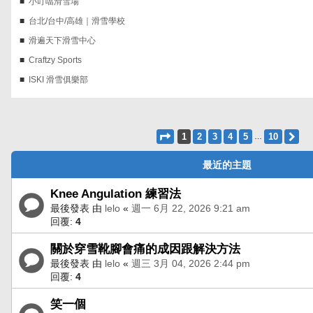
小叮噹滑雪場
台北/台中/高雄｜滑雪學校
滑遍天下滑雪中心
Craftzy Sports
ISKI 滑雪俱樂部
第
1
頁 (共
10
頁)
1
2
3
4
5
10
下
…
最近的主題
Knee Angulation 練習法
最後發表 由
lelo
«
週一 6月 22, 2026 9:21 am
回覆:
4
關於穿雪靴腳會痛的成因跟解決方法
最後發表 由
lelo
«
週三 3月 04, 2026 2:44 pm
回覆:
4
笑一個