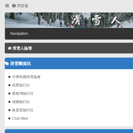
問答集
Navigation
滑雪人論壇
滑雪團資訊
中華民國滑雪協會
高豐旅行社
那魯灣旅行社
雄獅旅行社
歐普雷旅行社
Club Med