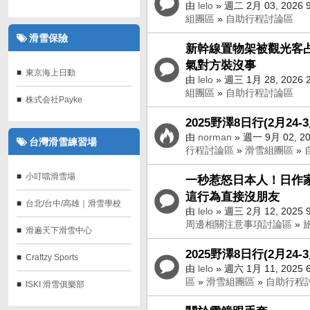
由
lelo
» 週二 2月 03, 2026 
組團區
»
自助行程討論區
滑雪保險
新幹線置物架被觀光客占
氣對方裝沒事
東京海上日動
由
lelo
» 週三 1月 28, 2026 
組團區
»
自助行程討論區
株式会社Payke
2025野澤8日行(2月24-
由
norman
» 週一 9月 02, 20
台灣滑雪練習場
行程討論區
»
滑雪組團區
»
小叮噹滑雪場
一秒惹怒日本人！日作
這行為直接沒朋友
台北/台中/高雄｜滑雪學校
由
lelo
» 週三 2月 12, 2025 
周邊相關注意事項討論區
»
滑遍天下滑雪中心
2025野澤8日行(2月24-
Craftzy Sports
由
lelo
» 週六 1月 11, 2025 
區
»
滑雪組團區
»
自助行程
ISKI 滑雪俱樂部