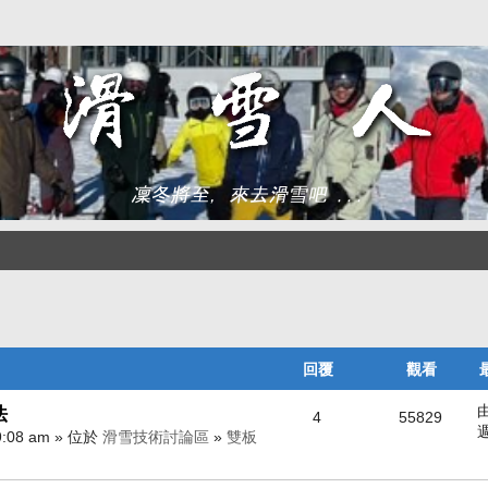
回覆
觀看
法
4
55829
週
9:08 am » 位於
滑雪技術討論區
»
雙板