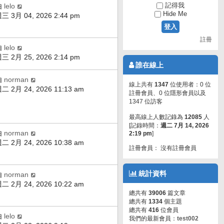
記得我
由
lelo
Hide Me
三 3月 04, 2026 2:44 pm
註冊
由
lelo
三 2月 25, 2026 2:14 pm
誰在線上
由
norman
線上共有
1347
位使用者：0 位
二 2月 24, 2026 11:13 am
註冊會員、0 位隱形會員以及
1347 位訪客
最高線上人數記錄為
12085
人
[記錄時間：
週二 7月 14, 2026
由
norman
2:19 pm
]
二 2月 24, 2026 10:38 am
註冊會員： 沒有註冊會員
統計資料
由
norman
二 2月 24, 2026 10:22 am
總共有
39006
篇文章
總共有
1334
個主題
總共有
416
位會員
由
lelo
我們的最新會員：
test002