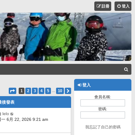
註冊
登入
搜
尋
登入
第
1
頁 (共
10
頁)
1
2
3
4
5
10
下一頁
…
會員名稱:
最後發表
密碼:
由
lelo
一 6月 22, 2026 9:21 am
我忘記了自己的密碼