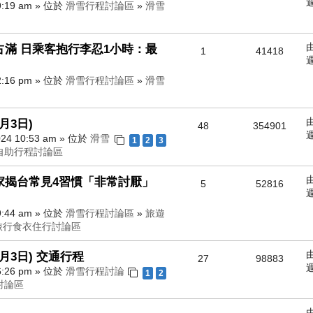
週
9:19 am » 位於
滑雪行程討論區
»
滑雪
滿 日乘客抱行李忍1小時：最
1
41418
週
2:16 pm » 位於
滑雪行程討論區
»
滑雪
3月3日)
48
354901
週
24 10:53 am » 位於
滑雪
1
2
3
自助行程討論區
家揭台常見4習慣「非常討厭」
5
52816
週
9:44 am » 位於
滑雪行程討論區
»
旅遊
旅行食衣住行討論區
3月3日) 交通行程
27
98883
週
6:26 pm » 位於
滑雪行程討論
1
2
討論區