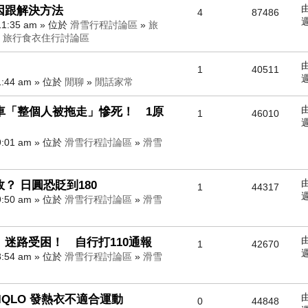
因跟解決方法
4
87486
週
11:35 am » 位於
滑雪行程討論區
»
旅
»
旅行食衣住行討論區
1
40511
週
1:44 am » 位於
閒聊
»
閒話家常
車「整個人被拖走」慘死！ 1原
1
46010
週
9:01 am » 位於
滑雪行程討論區
»
滑雪
？ 日圓恐貶到180
1
44317
週
9:50 am » 位於
滑雪行程討論區
»
滑雪
迷路受困！ 自行打110通報
1
42670
週
8:54 am » 位於
滑雪行程討論區
»
滑雪
QLO 發熱衣不適合運動
0
44848