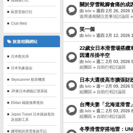
雄獅旅行社
關於穿雪靴腳會痛的成
由
lelo
» 週四 2月 26, 2026 
歐普雷旅行社
遊周邊相關注意事項討論區
Club Med
笑一個
由
lelo
» 週四 2月 12, 2026 
旅遊相關網站
22歲女日本滑雪場搭纜
因遭吊掛半空
日本觀光局
由
lelo
» 週二 2月 03, 2026 
組團區
»
自助行程討論區
日本気象協会
日本大選後高市擴張財政
Skyscanner 航班機票‎
由
lelo
» 週一 2月 09, 2026 
JR東日本網路訂票系統
組團區
»
自助行程討論區
Ekitan 鐵路換乘查詢
台灣夫妻「北海道滑雪」
由
lelo
» 週二 2月 03, 2026 
Japan Travel 日本路線查詢
組團區
»
自助行程討論區
及規劃工具
冬季滑雪穿搭地雷：UNI
娜塔蝦的滑雪食旅手記