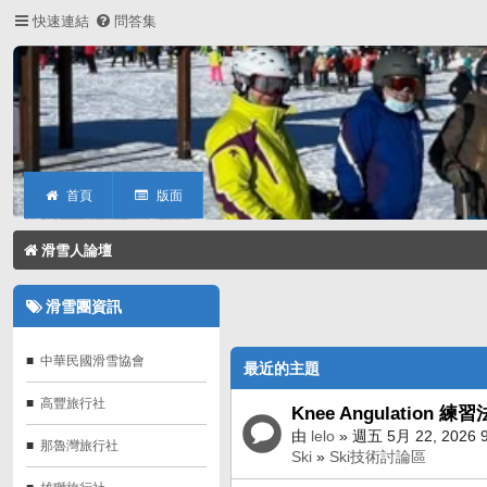
快速連結
問答集
首頁
版面
滑雪人論壇
滑雪團資訊
中華民國滑雪協會
最近的主題
高豐旅行社
Knee Angulation 練習
由
lelo
» 週五 5月 22, 2026 
那魯灣旅行社
Ski
»
Ski技術討論區