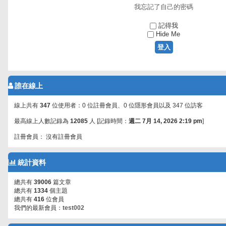
我忘記了自己的密碼
記得我
Hide Me
誰在線上
線上共有
347
位使用者：0 位註冊會員、0 位隱形會員以及 347 位訪客
最高線上人數記錄為
12085
人 [記錄時間：
週二 7月 14, 2026 2:19 pm
]
註冊會員： 沒有註冊會員
統計資料
總共有
39006
篇文章
總共有
1334
個主題
總共有
416
位會員
我們的最新會員：
test002