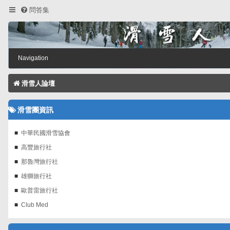
問答集
Navigation
滑雪人論壇
滑雪團資訊
中華民國滑雪協會
高豐旅行社
那魯灣旅行社
雄獅旅行社
歐普雷旅行社
Club Med