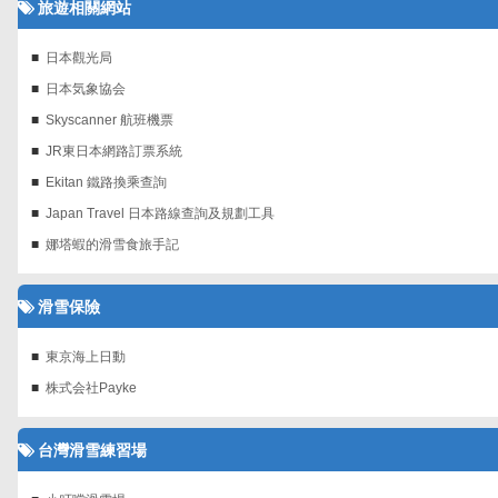
旅遊相關網站
日本觀光局
日本気象協会
Skyscanner 航班機票‎
JR東日本網路訂票系統
Ekitan 鐵路換乘查詢
Japan Travel 日本路線查詢及規劃工具
娜塔蝦的滑雪食旅手記
滑雪保險
東京海上日動
株式会社Payke
台灣滑雪練習場