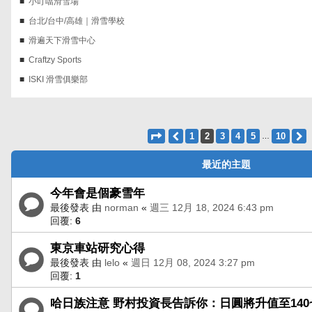
小叮噹滑雪場
台北/台中/高雄｜滑雪學校
滑遍天下滑雪中心
Craftzy Sports
ISKI 滑雪俱樂部
第
2
頁 (共
10
頁)
上一頁
1
2
3
4
5
10
…
最近的主題
今年會是個豪雪年
最後發表 由
norman
«
週三 12月 18, 2024 6:43 pm
回覆:
6
東京車站研究心得
最後發表 由
lelo
«
週日 12月 08, 2024 3:27 pm
回覆:
1
哈日族注意 野村投資長告訴你：日圓將升值至140~