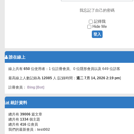
我忘記了自己的密碼
記得我
Hide Me
誰在線上
線上共有
650
位使用者：1 位註冊會員、0 位隱形會員以及 649 位訪客
最高線上人數記錄為
12085
人 [記錄時間：
週二 7月 14, 2026 2:19 pm
]
註冊會員：
Bing [Bot]
統計資料
總共有
39006
篇文章
總共有
1334
個主題
總共有
416
位會員
我們的最新會員：
test002