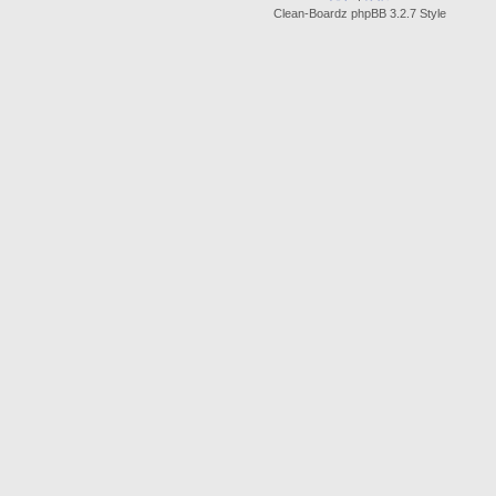
Clean-Boardz phpBB 3.2.7 Style