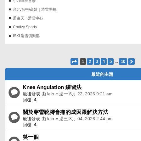
小叮噹滑雪場
台北/台中/高雄｜滑雪學校
滑遍天下滑雪中心
Craftzy Sports
ISKI 滑雪俱樂部
第
1
頁 (共
10
頁)
1
2
3
4
5
10
下
…
最近的主題
Knee Angulation 練習法
最後發表 由
lelo
«
週一 6月 22, 2026 9:21 am
回覆:
4
關於穿雪靴腳會痛的成因跟解決方法
最後發表 由
lelo
«
週三 3月 04, 2026 2:44 pm
回覆:
4
笑一個