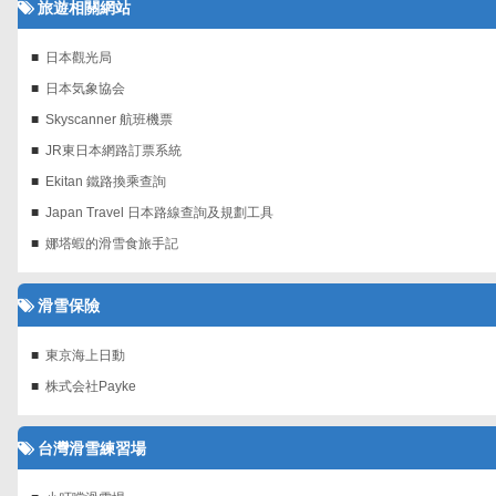
旅遊相關網站
日本觀光局
日本気象協会
Skyscanner 航班機票‎
JR東日本網路訂票系統
Ekitan 鐵路換乘查詢
Japan Travel 日本路線查詢及規劃工具
娜塔蝦的滑雪食旅手記
滑雪保險
東京海上日動
株式会社Payke
台灣滑雪練習場