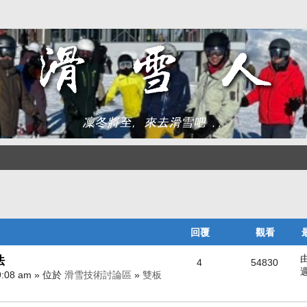
回覆
觀看
法
4
54830
週
9:08 am » 位於
滑雪技術討論區
»
雙板