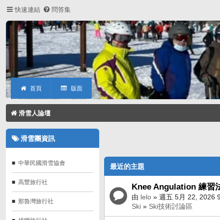
快速連結
問答集
首頁
版面
滑雪人論壇
滑雪團資訊
中華民國滑雪協會
最近的主題
高豐旅行社
Knee Angulation 練習
由
lelo
» 週五 5月 22, 2026 
那魯灣旅行社
Ski
»
Ski技術討論區