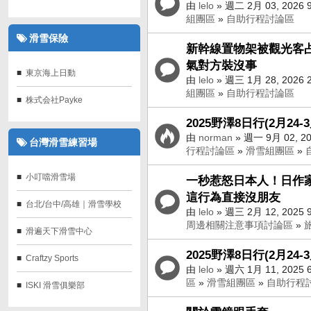
由
lelo
» 週二 2月 03, 2026 
組團區
»
自助行程討論區
滑雪保險
新幹線置物架被觀光客占
氣對方裝沒事
東京海上日動
由
lelo
» 週三 1月 28, 2026 
組團區
»
自助行程討論區
株式会社Payke
2025野澤8日行(2月24-
由
norman
» 週一 9月 02, 20
台灣滑雪練習場
行程討論區
»
滑雪組團區
»
小叮噹滑雪場
一秒惹怒日本人！日作
這行為直接沒朋友
台北/台中/高雄｜滑雪學校
由
lelo
» 週三 2月 12, 2025 
周邊相關注意事項討論區
»
滑遍天下滑雪中心
2025野澤8日行(2月24-
Craftzy Sports
由
lelo
» 週六 1月 11, 2025 
區
»
滑雪組團區
»
自助行程
ISKI 滑雪俱樂部