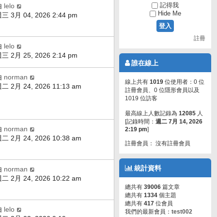
記得我
由
lelo
Hide Me
三 3月 04, 2026 2:44 pm
註冊
由
lelo
三 2月 25, 2026 2:14 pm
誰在線上
由
norman
線上共有
1019
位使用者：0 位
二 2月 24, 2026 11:13 am
註冊會員、0 位隱形會員以及
1019 位訪客
最高線上人數記錄為
12085
人
[記錄時間：
週二 7月 14, 2026
由
norman
2:19 pm
]
二 2月 24, 2026 10:38 am
註冊會員： 沒有註冊會員
統計資料
由
norman
二 2月 24, 2026 10:22 am
總共有
39006
篇文章
總共有
1334
個主題
總共有
417
位會員
由
lelo
我們的最新會員：
test002