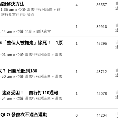
因跟解決方法
4
86557
週
11:35 am » 位於
滑雪行程討論區
»
旅
»
旅行食衣住行討論區
1
39916
週
1:44 am » 位於
閒聊
»
閒話家常
車「整個人被拖走」慘死！ 1原
1
45295
週
9:01 am » 位於
滑雪行程討論區
»
滑雪
？ 日圓恐貶到180
1
43712
週
9:50 am » 位於
滑雪行程討論區
»
滑雪
迷路受困！ 自行打110通報
1
42078
週
8:54 am » 位於
滑雪行程討論區
»
滑雪
QLO 發熱衣不適合運動
0
44204