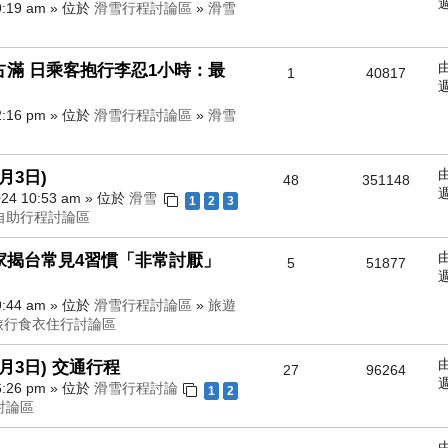
週
9:19 am » 位於
滑雪行程討論區
»
滑雪
滿 日乘客抱行李忍1小時：最
1
40817
週
2:16 pm » 位於
滑雪行程討論區
»
滑雪
3月3日)
48
351148
週
24 10:53 am » 位於
滑雪
1
2
3
自助行程討論區
家揭台常見4習慣「非常討厭」
5
51877
週
9:44 am » 位於
滑雪行程討論區
»
旅遊
旅行食衣住行討論區
3月3日) 交通行程
27
96264
週
6:26 pm » 位於
滑雪行程討論
1
2
討論區