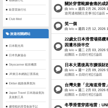
雄獅旅行社
關於穿雪靴腳會痛的成
由
lelo
» 週四 2月 26, 2026 
歐普雷旅行社
遊周邊相關注意事項討論區
Club Med
笑一個
由
lelo
» 週四 2月 12, 2026 
旅遊相關網站
22歲女日本滑雪場搭纜
因遭吊掛半空
日本觀光局
由
lelo
» 週二 2月 03, 2026 
組團區
»
自助行程討論區
日本気象協会
日本大選後高市擴張財政
Skyscanner 航班機票‎
由
lelo
» 週一 2月 09, 2026 
JR東日本網路訂票系統
組團區
»
自助行程討論區
Ekitan 鐵路換乘查詢
台灣夫妻「北海道滑雪」
由
lelo
» 週二 2月 03, 2026 
Japan Travel 日本路線查詢
組團區
»
自助行程討論區
及規劃工具
冬季滑雪穿搭地雷：UNI
娜塔蝦的滑雪食旅手記