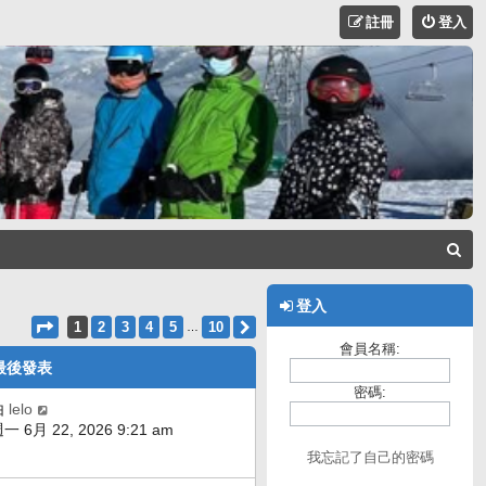
註冊
登入
搜
尋
登入
第
1
頁 (共
10
頁)
1
2
3
4
5
10
下一頁
…
會員名稱:
最後發表
密碼:
由
lelo
一 6月 22, 2026 9:21 am
我忘記了自己的密碼