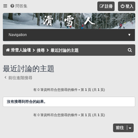
問答集
註冊
登入
Navigation
▼
搜
滑雪人論壇
搜尋
最近討論的主題
尋
最近討論的主題
前往進階搜尋
有 0 筆資料符合您搜尋的條件 • 第
1
頁 (共
1
頁)
沒有搜尋到符合的結果。
有 0 筆資料符合您搜尋的條件 • 第
1
頁 (共
1
頁)
前往