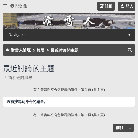
問答集
註冊
登入
Navigation
▼
搜
滑雪人論壇
搜尋
最近討論的主題
尋
最近討論的主題
前往進階搜尋
有 0 筆資料符合您搜尋的條件 • 第
1
頁 (共
1
頁)
沒有搜尋到符合的結果。
有 0 筆資料符合您搜尋的條件 • 第
1
頁 (共
1
頁)
前往