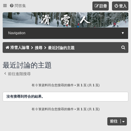
問答集
註冊
登入
Navigation
▼
搜
滑雪人論壇
搜尋
最近討論的主題
尋
最近討論的主題
前往進階搜尋
有 0 筆資料符合您搜尋的條件 • 第
1
頁 (共
1
頁)
沒有搜尋到符合的結果。
有 0 筆資料符合您搜尋的條件 • 第
1
頁 (共
1
頁)
前往