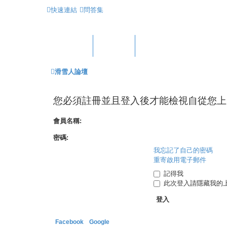
快速連結
問答集
首頁
版面
滑雪人論壇
您必須註冊並且登入後才能檢視自從您上
會員名稱:
密碼:
我忘記了自己的密碼
重寄啟用電子郵件
記得我
此次登入請隱藏我的
Facebook
Google