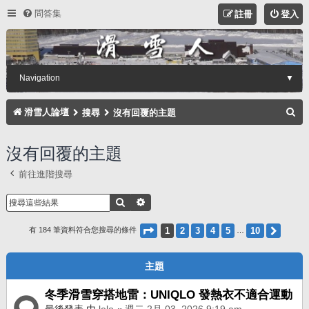
問答集
註冊
登入
Navigation
▼
搜
滑雪人論壇
搜尋
沒有回覆的主題
尋
沒有回覆的主題
前往進階搜尋
搜尋
進階搜尋
第
1
頁 (共
10
頁)
1
2
3
4
5
10
下一
有 184 筆資料符合您搜尋的條件
…
主題
冬季滑雪穿搭地雷：UNIQLO 發熱衣不適合運動
最後發表 由
lelo
«
週二 2月 03, 2026 9:19 am