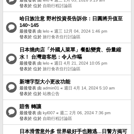
發表於 位於
自助行程討論區
哈日族注意 野村投資長告訴你：日圓將升值至
140~145
最後發表 由
lelo
«
週三 12月 04, 2024 1:46 pm
發表於 位於
旅行食衣住行討論區
日本燒肉店「外國人菜單」餐點變貴、份量縮
水！ 台灣遊客怒：令人作嘔
最後發表 由
lelo
«
週日 4月 21, 2024 10:05 pm
發表於 位於
旅行食衣住行討論區
新增字型大小更改功能
最後發表 由
admin01
«
週日 4月 14, 2024 5:10 am
發表於 位於
站務公告
賠售 轉讓
最後發表 由
kyl007
«
週二 2月 06, 2024 7:36 pm
發表於 位於
自助行程討論區
日本滑雪意外多 世界級好手也難逃...日警方揭可