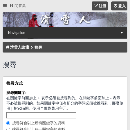
問答集
註冊
登入
Navigation
▼
滑雪人論壇
搜尋
搜尋
搜尋方式
搜尋關鍵字:
在關鍵字前面加上
+
表示必須被搜尋到的。在關鍵字前面加上
-
表示
不必被搜尋到的。如果關鍵字中僅有部分的字詞必須被搜尋到，那麼使
用
|
把它隔開。使用
*
做為萬用字元。
搜尋符合以上所有關鍵字的資料
搜尋符合以上任一關鍵字的資料