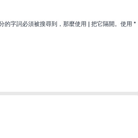
分的字詞必須被搜尋到，那麼使用
|
把它隔開。使用
*