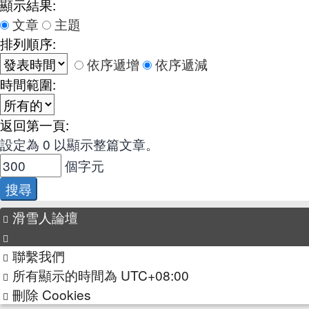
顯示結果:
文章
主題
排列順序:
依序遞增
依序遞減
時間範圍:
返回第一頁:
設定為 0 以顯示整篇文章。
個字元
滑雪人論壇
聯繫我們
所有顯示的時間為
UTC+08:00
刪除 Cookies