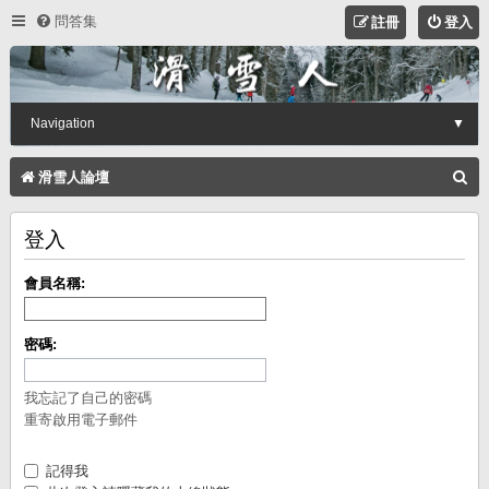
問答集
註冊
登入
Navigation
▼
搜
滑雪人論壇
尋
登入
會員名稱:
密碼:
我忘記了自己的密碼
重寄啟用電子郵件
記得我