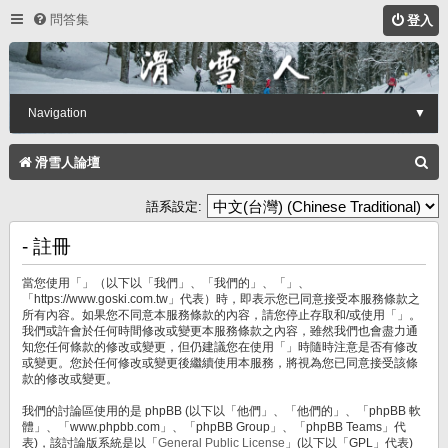
問答集
登入
Navigation
▼
搜
滑雪人論壇
尋
語系設定:
- 註冊
當您使用「」（以下以「我們」、「我們的」、「」、
「https://www.goski.com.tw」代表）時，即表示您已同意接受本服務條款之
所有內容。如果您不同意本服務條款的內容，請您停止存取和/或使用「」。
我們或許會於任何時間修改或變更本服務條款之內容，雖然我們也會盡力通
知您任何條款的修改或變更，但仍建議您在使用「」時隨時注意是否有修改
或變更。您於任何修改或變更後繼續使用本服務，將視為您已同意接受該條
款的修改或變更。
我們的討論區使用的是 phpBB (以下以「他們」、「他們的」、「phpBB 軟
體」、「www.phpbb.com」、「phpBB Group」、「phpBB Teams」代
表)，該討論版系統是以「
General Public License
」(以下以「GPL」代表)