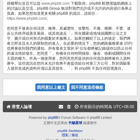
授權釋出並且可以從
www.phpbb.com
下載取得。phpBB 軟體僅協助網路上
的討論以及交流，phpBB Group 無須對我們允許或不允許的內容或行為舉止
負責。如果您想知道更多有關 phpBB 的資訊，請前往：
https://www.phpbb.com/
。
您同意不發表任何誹謗、侮辱、具威脅性、攻擊性、不雅、猥褻、不實、違
反公共秩序或善良風俗、或其他違反「」所在國家或地域或國際公法之文
字、圖片或任何形式的檔案於本服務上。如果您觸犯了以上的規定，我們將
會立即並且永久的限制您的進入。在必要的情況下，您的網路服務業者 (ISP)
也將會收到我們的通知。所有發表文章的 IP 位址都將被記錄儲存以防止任何
的違法情節發生。您同意「」有權在任何時間移除、修改、移動或關閉任何
主題的權力。作為一個使用者，您同意您所提供的任何資訊都將被存入資料
庫中。這些資訊在您尚未允許前將不會提供給任何第三方公司，對於因駭客
入侵所造成的資料外洩以及其損失，「」和 phpBB 不負任何賠償責任。
滑雪人論壇
所有顯示的時間為
UTC+08:00
Powered by
phpBB
® Forum Software © phpBB Limited
正體中文語系由
竹貓星球
維護製作
phpBB SiteMaker
隱私
|
條款