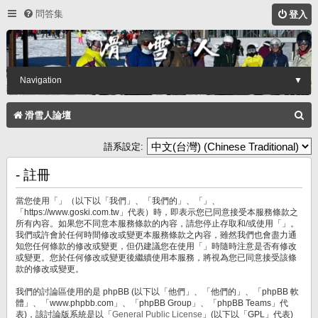
問答集
登入
Navigation
▼
搜
滑雪人論壇
尋
語系設定:
- 註冊
當您使用「」（以下以「我們」、「我們的」、「」、
「https://www.goski.com.tw」代表）時，即表示您已同意接受本服務條款之
所有內容。如果您不同意本服務條款的內容，請您停止存取和/或使用「」。
我們或許會於任何時間修改或變更本服務條款之內容，雖然我們也會盡力通
知您任何條款的修改或變更，但仍建議您在使用「」時隨時注意是否有修改
或變更。您於任何修改或變更後繼續使用本服務，將視為您已同意接受該條
款的修改或變更。
我們的討論區使用的是 phpBB (以下以「他們」、「他們的」、「phpBB 軟
體」、「www.phpbb.com」、「phpBB Group」、「phpBB Teams」代
表)，該討論版系統是以「
General Public License
」(以下以「GPL」代表)