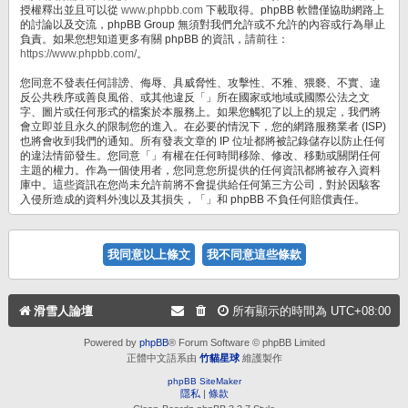
授權釋出並且可以從
www.phpbb.com
下載取得。phpBB 軟體僅協助網路上
的討論以及交流，phpBB Group 無須對我們允許或不允許的內容或行為舉止
負責。如果您想知道更多有關 phpBB 的資訊，請前往：
https://www.phpbb.com/
。
您同意不發表任何誹謗、侮辱、具威脅性、攻擊性、不雅、猥褻、不實、違
反公共秩序或善良風俗、或其他違反「」所在國家或地域或國際公法之文
字、圖片或任何形式的檔案於本服務上。如果您觸犯了以上的規定，我們將
會立即並且永久的限制您的進入。在必要的情況下，您的網路服務業者 (ISP)
也將會收到我們的通知。所有發表文章的 IP 位址都將被記錄儲存以防止任何
的違法情節發生。您同意「」有權在任何時間移除、修改、移動或關閉任何
主題的權力。作為一個使用者，您同意您所提供的任何資訊都將被存入資料
庫中。這些資訊在您尚未允許前將不會提供給任何第三方公司，對於因駭客
入侵所造成的資料外洩以及其損失，「」和 phpBB 不負任何賠償責任。
滑雪人論壇
所有顯示的時間為
UTC+08:00
Powered by
phpBB
® Forum Software © phpBB Limited
正體中文語系由
竹貓星球
維護製作
phpBB SiteMaker
隱私
|
條款