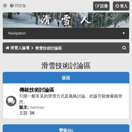
問答集
註冊
登入
Navigation
▼
搜
滑雪人論壇
滑雪技術討論區
尋
滑雪技術討論區
版面
傳統技術討論區
只限一般常見的滑雪方式及風格討論。此版可能會嚴格管
控。
版主:
norman
主題:
26
雙板Ski