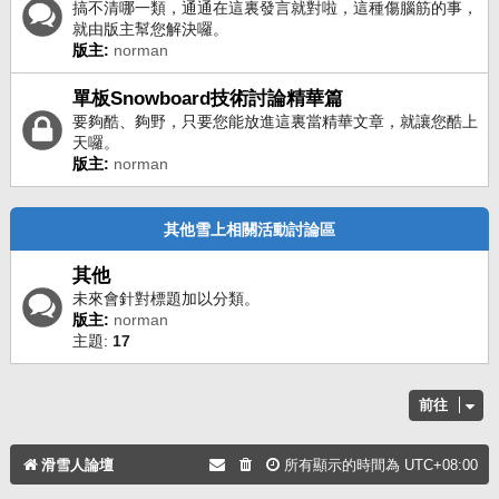
搞不清哪一類，通通在這裏發言就對啦，這種傷腦筋的事，
就由版主幫您解決囉。
版主:
norman
單板Snowboard技術討論精華篇
要夠酷、夠野，只要您能放進這裏當精華文章，就讓您酷上
天囉。
版主:
norman
其他雪上相關活動討論區
其他
未來會針對標題加以分類。
版主:
norman
主題:
17
前往
滑雪人論壇
所有顯示的時間為
UTC+08:00