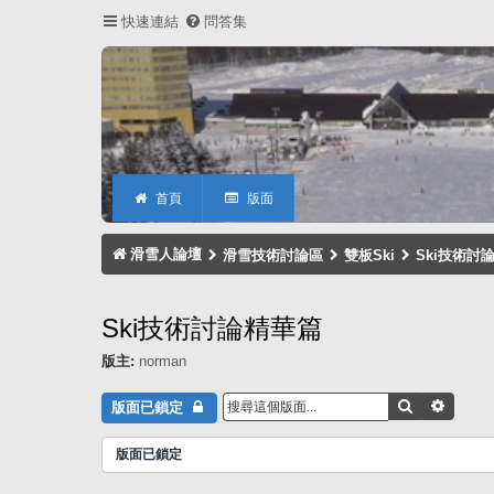
快速連結
問答集
首頁
版面
滑雪人論壇
滑雪技術討論區
雙板Ski
Ski技術討
Ski技術討論精華篇
版主:
norman
搜尋
進階搜
版面已鎖定
版面已鎖定