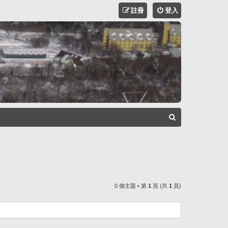
註冊
登入
搜
尋
0 個主題 • 第
1
頁 (共
1
頁)