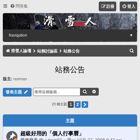
問答集
註冊
登入
Navigation
▼
搜
滑雪人論壇
站務討論區
站務公告
尋
站務公告
版主:
norman
搜尋
進階搜尋
發表主題
1
2
下一頁
23 個主題
主題
超級好用的「個人行事曆」
最後發表 由
admin02
«
週一 10月 27, 2008 9:43 pm