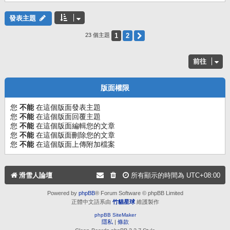
發表主題
1
2
下一頁
23 個主題
前往
版面權限
您
不能
在這個版面發表主題
您
不能
在這個版面回覆主題
您
不能
在這個版面編輯您的文章
您
不能
在這個版面刪除您的文章
您
不能
在這個版面上傳附加檔案
滑雪人論壇
所有顯示的時間為
UTC+08:00
Powered by
phpBB
® Forum Software © phpBB Limited
正體中文語系由
竹貓星球
維護製作
phpBB SiteMaker
隱私
|
條款