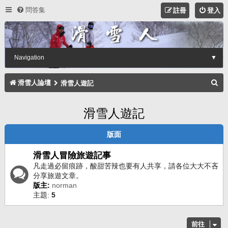
問答集
註冊
登入
Navigation
▼
搜
滑雪人論壇
滑雪人遊記
尋
滑雪人遊記
版面
滑雪人冒險旅遊記事
凡走過必留痕跡，酸甜苦辣也要有人共享，請各位大大不吝
分享旅遊文章。
版主:
norman
主題:
5
前往