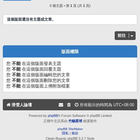
0 個主題 • 第
1
頁 (共
1
頁)
這個版面還沒有主題或文章。
前往
版面權限
您
不能
在這個版面發表主題
您
不能
在這個版面回覆主題
您
不能
在這個版面編輯您的文章
您
不能
在這個版面刪除您的文章
您
不能
在這個版面上傳附加檔案
滑雪人論壇
所有顯示的時間為
UTC+08:00
Powered by
phpBB
® Forum Software © phpBB Limited
正體中文語系由
竹貓星球
維護製作
phpBB SiteMaker
隱私
|
條款
Clean-Boardz phpBB 3.2.7 Style