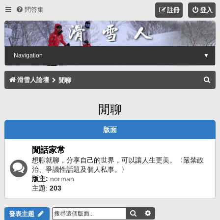
問答集
註冊
登入
Navigation
▼
搜
滑雪人論壇
閒聊
尋
閒聊
版面
閒話家常
想聊就聊，分享自己的世界，可以讓人生更美。〈嚴禁政
治、爭議性話題及個人私事。〉
版主:
norman
主題:
203
搜尋
進階搜尋
發表主題