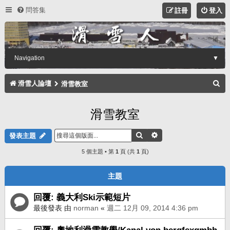
問答集
註冊
登入
Navigation
▼
搜
滑雪人論壇
滑雪教室
尋
滑雪教室
搜尋
進階搜尋
發表主題
5 個主題 • 第
1
頁 (共
1
頁)
主題
回覆: 義大利Ski示範短片
最後發表 由
norman
«
週二 12月 09, 2014 4:36 pm