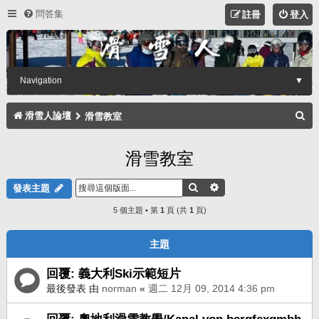
問答集
註冊
登入
Navigation
▼
搜
滑雪人論壇
滑雪教室
尋
滑雪教室
搜尋
進階搜尋
發表主題
5 個主題 • 第
1
頁 (共
1
頁)
主題
回覆: 義大利Ski示範短片
最後發表 由
norman
«
週二 12月 09, 2014 4:36 pm