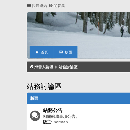
快速連結
問答集
首頁
版面
滑雪人論壇
站務討論區
站務討論區
版面
站務公告
相關站務事項公告。
版主:
norman