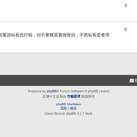
3
0
想要譙站長也行啦，但不要雞蛋裏挑骨頭，不然站長是會哭
Powered by
phpBB
® Forum Software © phpBB Limited
正體中文語系由
竹貓星球
維護製作
phpBB SiteMaker
隱私
|
條款
Clean-Boardz phpBB 3.2.7 Style