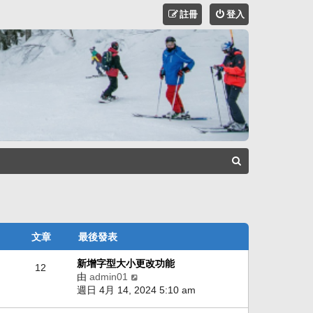
註冊
登入
搜
尋
文章
最後發表
新增字型大小更改功能
12
由
admin01
檢
週日 4月 14, 2024 5:10 am
視
最