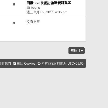
後
回覆: Ski技術討論區變對罵區
6
發
由
beg
檢
表
週三 3月 02, 2011 4:05 pm
視
最
後
沒有文章
8
發
表
前往
聯繫我們
刪除 Cookies
所有顯示的時間為
UTC+08:00