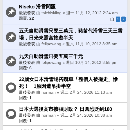
Niseko 滑雪問題
最後發表 由
taichiskiing
«
週一 11月 12, 2012 2:24 am
回覆:
22
1
2
五天自助滑雪只要三萬元，豬苗代滑雪三天三雪
場，日光東照宮旅遊半天
最後發表 由
felipewang
«
週六 11月 10, 2012 8:35 am
九天自助滑雪只要五萬三千元
最後發表 由
felipewang
«
週日 10月 14, 2012 8:55 pm
回覆:
6
22歲女日本滑雪場搭纜車「整個人被拖走」慘
死！ 1原因遭吊掛半空
最後發表 由
norman
«
週二 2月 24, 2026 11:13 am
回覆:
1
日本大選後高市擴張財政？ 日圓恐貶到180
最後發表 由
norman
«
週二 2月 24, 2026 10:38 am
回覆:
1