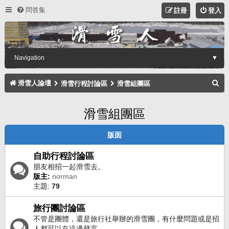
問答集
註冊
登入
Navigation
▼
搜
滑雪人論壇
滑雪行程討論區
滑雪組團區
尋
滑雪組團區
版面
自助行程討論區
朋友相招一起滑雪去。
版主:
norman
主題:
79
旅行團討論區
不管是團體，還是旅行社舉辦的滑雪團，有什麼問題或是招
人都可以在這邊發言。