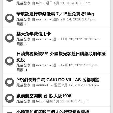
最後發表 由
lelo
«
週日 4月 21, 2024 10:05 pm
華航託運行李祭優惠 7／15起免費增10kg
最後發表 由
norman
«
週四 7月 14, 2016 2:07 pm
回覆:
3
樂天免年費信用卡
最後發表 由
norman
«
週一 11月 30, 2015 10:13 am
回覆:
2
日消費稅擬調8％ 外國觀光客赴日購藥妝明年擬
免稅
最後發表 由
norman
«
週一 12月 02, 2013 9:32 pm
回覆:
1
[代發]長野白馬 GAKUTO VILLAS 岳都別墅
最後發表 由
admin01
«
週五 2月 17, 2012 11:48 pm
廉價航空開航 台北-大阪1998
最後發表 由
lelo
«
週四 4月 22, 2010 9:49 pm
小轎車如何搭載三個人的行李箱跟雪板 ...