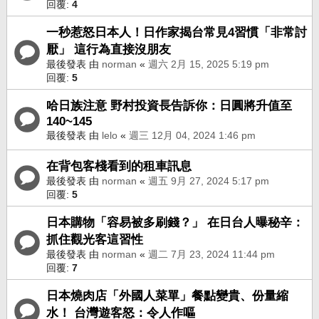
回覆:
4
一秒惹怒日本人！日作家揭台常見4習慣「非常討
厭」 這行為直接沒朋友
最後發表 由
norman
«
週六 2月 15, 2025 5:19 pm
回覆:
5
哈日族注意 野村投資長告訴你：日圓將升值至
140~145
最後發表 由
lelo
«
週三 12月 04, 2024 1:46 pm
在背包客棧看到的租車訊息
最後發表 由
norman
«
週五 9月 27, 2024 5:17 pm
回覆:
5
日本購物「容易被多刷錢？」 在日台人曝秘辛：
抓住觀光客這習性
最後發表 由
norman
«
週二 7月 23, 2024 11:44 pm
回覆:
7
日本燒肉店「外國人菜單」餐點變貴、份量縮
水！ 台灣遊客怒：令人作嘔