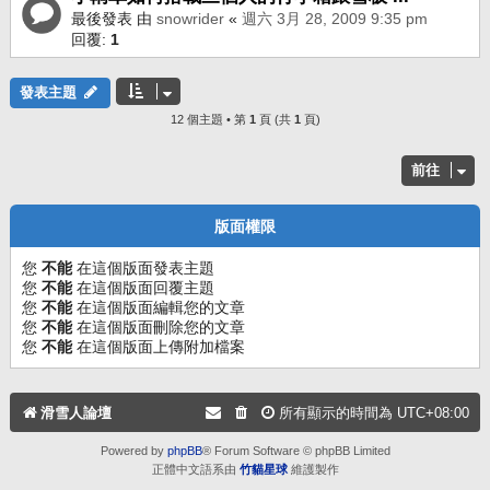
最後發表 由
snowrider
«
週六 3月 28, 2009 9:35 pm
回覆:
1
發表主題
12 個主題 • 第
1
頁 (共
1
頁)
前往
版面權限
您
不能
在這個版面發表主題
您
不能
在這個版面回覆主題
您
不能
在這個版面編輯您的文章
您
不能
在這個版面刪除您的文章
您
不能
在這個版面上傳附加檔案
滑雪人論壇
所有顯示的時間為
UTC+08:00
Powered by
phpBB
® Forum Software © phpBB Limited
正體中文語系由
竹貓星球
維護製作