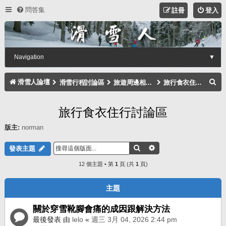
問答集
註冊
登入
Navigation
▼
搜
滑雪人論壇
滑雪行程討論區
旅遊周邊相關注意事項討論區
旅行食衣住行討論區
尋
旅行食衣住行討論區
版主:
norman
搜尋
進階搜尋
發表主題
12 個主題 • 第
1
頁 (共
1
頁)
主題
關於穿雪靴腳會痛的成因跟解決方法
最後發表 由
lelo
«
週三 3月 04, 2026 2:44 pm