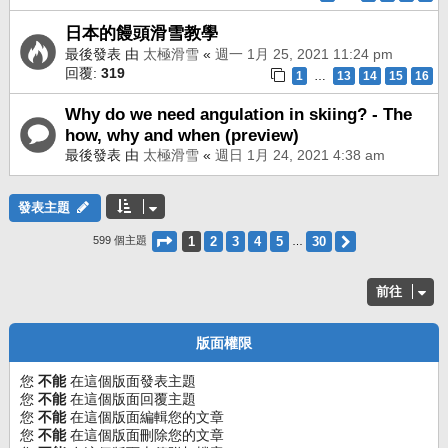
日本的饅頭滑雪教學
最後發表 由
太極滑雪
«
週一 1月 25, 2021 11:24 pm
回覆:
319
1
13
14
15
16
…
Why do we need angulation in skiing? - The
how, why and when (preview)
最後發表 由
太極滑雪
«
週日 1月 24, 2021 4:38 am
發表主題
第
1
頁 (共
30
頁)
1
2
3
4
5
30
下一頁
599 個主題
…
前往
版面權限
您
不能
在這個版面發表主題
您
不能
在這個版面回覆主題
您
不能
在這個版面編輯您的文章
您
不能
在這個版面刪除您的文章