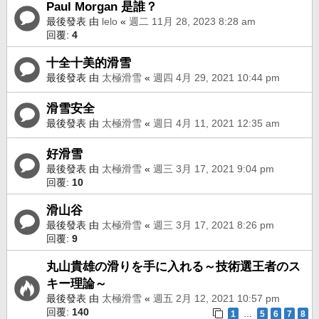
Paul Morgan 是誰？
最後發表 由
lelo
«
週二 11月 28, 2023 8:28 am
回覆:
4
十全十美的滑雪
最後發表 由
太極滑雪
«
週四 4月 29, 2021 10:44 pm
滑雪安全
最後發表 由
太極滑雪
«
週日 4月 11, 2021 12:35 am
好滑雪
最後發表 由
太極滑雪
«
週三 3月 17, 2021 9:04 pm
回覆:
10
滑山谷
最後發表 由
太極滑雪
«
週三 3月 17, 2021 8:26 pm
回覆:
9
丸山貴雄の滑りを手に入れる～技術選王者のス
キー理論～
最後發表 由
太極滑雪
«
週五 2月 12, 2021 10:57 pm
回覆:
140
1
5
6
7
8
…