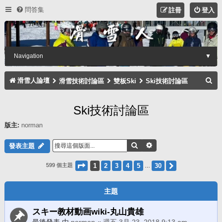
問答集
註冊
登入
Navigation
▼
搜
滑雪人論壇
滑雪技術討論區
雙板Ski
Ski技術討論區
尋
Ski技術討論區
版主:
norman
搜尋
進階搜尋
發表主題
第
1
頁 (共
30
頁)
1
2
3
4
5
30
下一頁
599 個主題
…
主題
スキー教材動画wiki-丸山貴雄
最後發表 由
norman
«
週五 3月 23, 2018 9:13 am