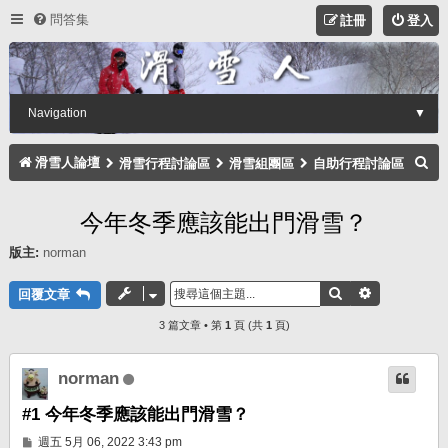
問答集
註冊
登入
Navigation
▼
搜
滑雪人論壇
滑雪行程討論區
滑雪組團區
自助行程討論區
尋
今年冬季應該能出門滑雪？
版主:
norman
搜尋
進階搜尋
回覆文章
3 篇文章 • 第
1
頁 (共
1
頁)
norman
#1 今年冬季應該能出門滑雪？
文
週五 5月 06, 2022 3:43 pm