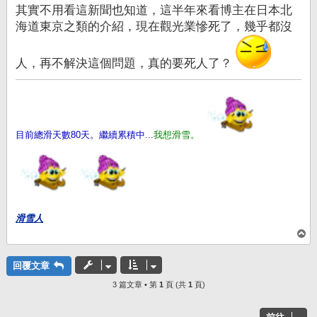
其實不用看這新聞也知道，這半年來看博主在日本北
海道東京之類的介紹，現在觀光業慘死了，幾乎都沒
人，再不解決這個問題，真的要死人了？
目前總滑天數80天。繼續累積中...
我想滑雪。
滑雪人
回
頂
端
回覆文章
3 篇文章 • 第
1
頁 (共
1
頁)