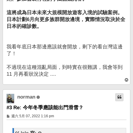
這將成為日本未來大規模開放遊客入境的試驗案例。
日本計劃6月向更多族群開放邊境，實際情況取決於全
日本的確診數。
我看年底日本那邊應該就會開放，剩下的看台灣這邊
了！
不過現在這種混亂局面，到時實在很難講，我會等到
11 月再看狀況決定 ....
回
頂
端
norman
#3 Re: 今年冬季應該能出門滑雪？
文
週六 5月 07, 2022 1:16 pm
章