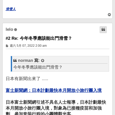
滑雪人
回
頂
端
lelo
#2 Re: 今年冬季應該能出門滑雪？
文
週六 5月 07, 2022 2:00 am
章
norman
寫:
今年冬季應該能出門滑雪？
日本有新聞出來了 .....
富士新聞網：日本計劃最快本月開放小旅行團入境
日本富士新聞網引述不具名人士報導，日本計劃最快
本月開放小旅行團入境，對象為已接種疫苗和加強
劑、參加套裝行程的小團體觀光客。