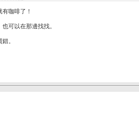
就有咖啡了！
，也可以在那邊找找。
買錯。
！