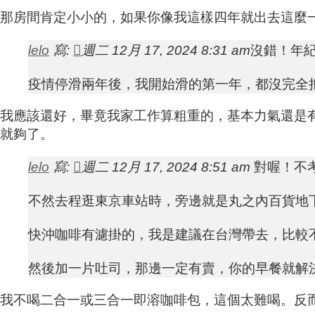
那房間肯定小小的，如果你像我這樣四年就出去這麼
lelo
寫:
週二 12月 17, 2024 8:31 am
沒錯！年
疫情停滑兩年後，我開始滑的第一年，都沒完全把雪
我應該還好，畢竟我家工作算粗重的，基本力氣還是
就夠了。
lelo
寫:
週二 12月 17, 2024 8:51 am
對喔！不
不然去程逛東京車站時，旁邊就是丸之內百貨地
快沖咖啡有濾掛的，我是建議在台灣帶去，比較
然後加一片吐司，那邊一定有賣，你的早餐就解
我不喝二合一或三合一即溶咖啡包，這個太難喝。反