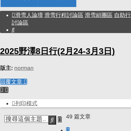
滑雪人論壇
滑雪行程討論區
滑雪組團區
自助行
討論區
搜
尋
2025野澤8日行(2月24-3月3日)
版主:
norman
回覆文章
列印模式
49 篇文章
進
搜
階
尋
上