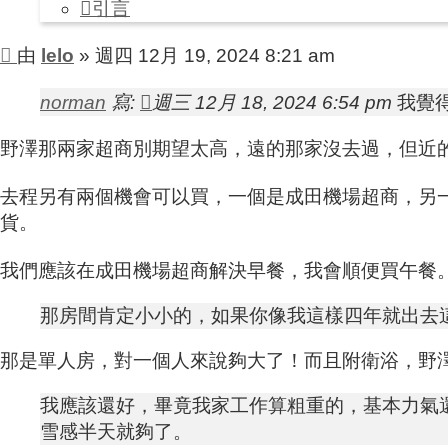
引言
文
由
lelo
»
週四 12月 19, 2024 8:21 am
章
norman
寫:
週三 12月 18, 2024 6:54 pm
我覺
野澤那兩家超商別期望太高，遠的那家沒去過，但近
去程另有兩個機會可以買，一個是成田機場超商，另
貨。
我們應該在成田機場超商解決早餐，我會順便買午餐。大
那房間肯定小小的，如果你像我這樣四年就出去
那是單人房，對一個人來說夠大了！而且附衛浴，野
我應該還好，畢竟我家工作算粗重的，基本力氣
雪感半天就夠了。