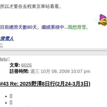
所以才要在去程東京車站看看。
目前總滑天數80天。繼續累積中...
我想滑雪。
滑雪人
回
頂
端
lelo
文章:
6025
註冊時間:
週三 10月 08, 2008 10:07 pm
#43 Re: 2025野澤8日行(2月24-3月3日)
引
言