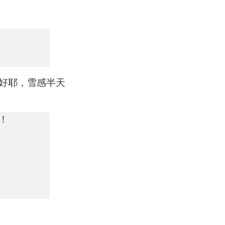
好耶，雪感半天
！