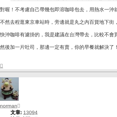
對喔！不考慮自己帶幾包即溶咖啡包去，用熱水一沖
不然去程逛東京車站時，旁邊就是丸之內百貨地下街
快沖咖啡有濾掛的，我是建議在台灣帶去，比較不會
然後加一片吐司，那邊一定有賣，你的早餐就解決了
回
頂
端
norman
文章:
13094