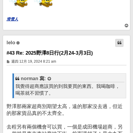
滑雪人
回
頂
端
lelo
#43 Re: 2025野澤8日行(2月24-3月3日)
文
週四 12月 19, 2024 8:21 am
章
norman
寫:
我覺得超商應該買的到我要買的東西。我喝咖啡，
喝茶就不習慣了。
野澤那兩家超商別期望太高，遠的那家沒去過，但近
的那家貨品真的不太齊全。
去程另有兩個機會可以買，一個是成田機場超商，另