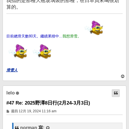
我指的是那種大瓶玻璃裝的那種，在日本買來喝很划
算的。
目前總滑天數80天。繼續累積中...
我想滑雪。
滑雪人
回
頂
端
lelo
#47 Re: 2025野澤8日行(2月24-3月3日)
文
週四 12月 19, 2024 11:16 am
章
norman
寫: