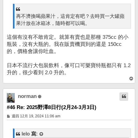
再不濟換喝蘋果汁，這肯定有吧？去時買一大罐蘋
果汁放在冰箱冰，隨時都可以喝。
這個有沒有不敢肯定。就算有賣也是那種 375cc 的小
瓶裝，沒有大瓶的。我在販賣機買到的還是 150cc
的，價格會讓你吐血。
日本不流行大包裝飲料，像可口可樂寶特瓶都只有 1.2
升的，很少看到 2.0 升的。
回
頂
端
norman
#46 Re: 2025野澤8日行(2月24-3月3日)
文
週四 12月 19, 2024 11:06 am
章
lelo
寫: