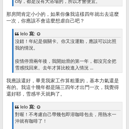
city，都是沒有大浴場的，所以才會便宜。
那房間肯定小小的，如果你像我這樣四年就出去這麼
一次，你應該不會這麼想虐自己吧？
lelo
寫:
沒錯！年紀是個關卡。你又沒運動，應該可以比照
我的情況。
疫情停滑兩年後，我開始滑的第一年，都沒完全把
雪感找回來。去年才算比較進入情況 ...
我應該還好，畢竟我家工作算粗重的，基本力氣還是
有的。我這十幾年都是隔三四年才出門一次，我覺得
還好耶，雪感半天就夠了。
lelo
寫:
對喔！不考慮自己帶幾包即溶咖啡包去，用熱水一
沖就有咖啡了！