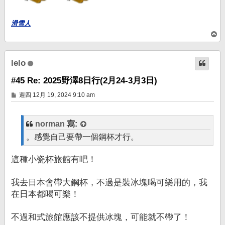
滑雪人
回
頂
端
lelo
#45 Re: 2025野澤8日行(2月24-3月3日)
文
週四 12月 19, 2024 9:10 am
章
norman
寫:
。感覺自己要帶一個鋼杯才行。
這種小瓷杯旅館有吧！
我去日本會帶大鋼杯，不過是裝冰塊喝可樂用的，我
在日本都喝可樂！
不過和式旅館應該不提供冰塊，可能就不帶了！