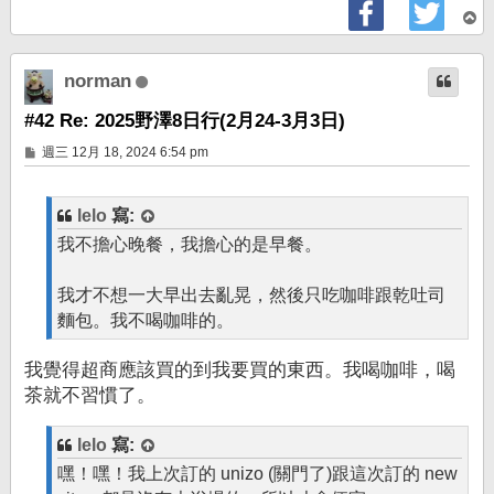
回
頂
端
norman
#42 Re: 2025野澤8日行(2月24-3月3日)
文
週三 12月 18, 2024 6:54 pm
章
lelo
寫:
我不擔心晚餐，我擔心的是早餐。
我才不想一大早出去亂晃，然後只吃咖啡跟乾吐司
麵包。我不喝咖啡的。
我覺得超商應該買的到我要買的東西。我喝咖啡，喝
茶就不習慣了。
lelo
寫:
嘿！嘿！我上次訂的 unizo (關門了)跟這次訂的 new