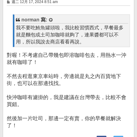
文
週二 12月 17, 2024 8:51 am
章
norman
寫:
我不要吃鮪魚罐頭啦，我比較習慣西式，早餐最多
就是麵包或土司加咖啡就夠了，連果醬都可以不
用，所以我說去商店看看再說。
對喔！不考慮自己帶幾包即溶咖啡包去，用熱水一沖
就有咖啡了！
不然去程逛東京車站時，旁邊就是丸之內百貨地下
街，也可以在那邊找找。
快沖咖啡有濾掛的，我是建議在台灣帶去，比較不會
買錯。
然後加一片吐司，那邊一定有賣，你的早餐就解決
了！