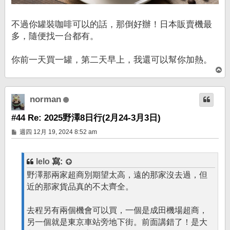
不過你罐裝咖啡可以的話，那倒好辦！日本販賣機最
多，隨便找一台都有。
你前一天買一罐，第二天早上，我還可以幫你加熱。
回
頂
端
norman
#44 Re: 2025野澤8日行(2月24-3月3日)
文
週四 12月 19, 2024 8:52 am
章
lelo
寫:
野澤那兩家超商別期望太高，遠的那家沒去過，但
近的那家貨品真的不太齊全。
去程另有兩個機會可以買，一個是成田機場超商，
另一個就是東京車站旁地下街。前面講錯了！是大