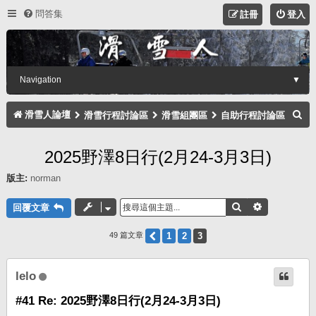
問答集
註冊
登入
Navigation
▼
搜
滑雪人論壇
滑雪行程討論區
滑雪組團區
自助行程討論區
尋
2025野澤8日行(2月24-3月3日)
版主:
norman
搜尋
進階搜尋
回覆文章
上一頁
1
2
3
49 篇文章
lelo
#41 Re: 2025野澤8日行(2月24-3月3日)