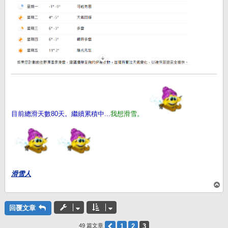
目前總滑天數80天。繼續累積中...
我想滑雪。
滑雪人
回
頂
端
回覆文章
上一頁
1
2
3
49 篇文章