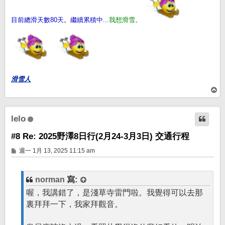
目前總滑天數80天。繼續累積中...
我想滑雪。
滑雪人
回
頂
端
lelo
#8 Re: 2025野澤8日行(2月24-3月3日) 交通行程
文
週一 1月 13, 2025 11:15 am
章
norman
寫:
喔，我講錯了，是淺草寺雷門啦。我覺得可以去那
裏拜拜一下，我家拜觀音。