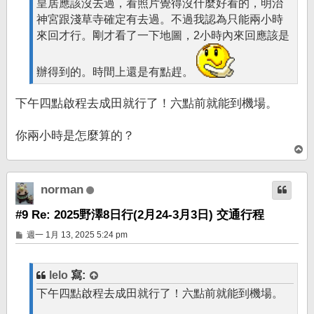
皇居應該沒去過，看照片覺得沒什麼好看的，明治
神宮跟淺草寺確定有去過。不過我認為只能兩小時
來回才行。剛才看了一下地圖，2小時內來回應該是
辦得到的。時間上還是有點趕。
下午四點啟程去成田就行了！六點前就能到機場。
你兩小時是怎麼算的？
回
頂
端
norman
#9 Re: 2025野澤8日行(2月24-3月3日) 交通行程
文
週一 1月 13, 2025 5:24 pm
章
lelo
寫:
下午四點啟程去成田就行了！六點前就能到機場。