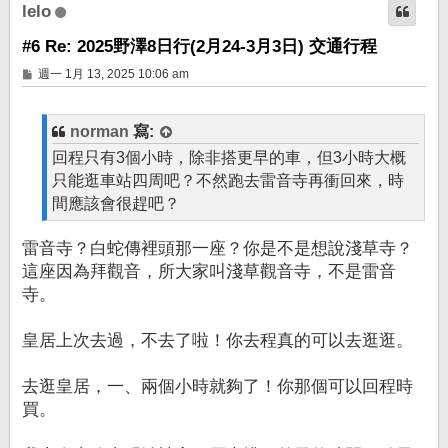
lelo
#6 Re: 2025野澤8日行(2月24-3月3日) 交通行程
文
週一 1月 13, 2025 10:06 am
章
norman
寫:
回程只有3個小時，除非搭更早的車，但3小時大概
只能逛車站四周吧？不然跑去雷音寺再衝回來，時
間應該會很趕吧？
雷音寺？白蛇傳裡頭那一座？你是不是想說淺草寺？
這座因為拜觀音，所大家叫淺草觀音寺，不是雷音
寺。
皇居上次去過，不去了啦！你去程真的可以去逛逛。
去逛皇居，一、兩個小時就夠了！你那個可以回程時
買。