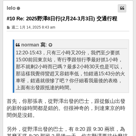
端
lelo
#10 Re: 2025野澤8日行(2月24-3月3日) 交通行程
文
週二 1月 14, 2025 8:43 am
章
norman
寫:
12:20-15:43，只有三小時又20分，我們至少要抓
15:00前回東京站，寄行季跟領行季最好抓1小時，
那不就剩2小時而已嗎？最多2小時30天也是可以，
那這樣我覺得蠻趕又容錯率低，怕錯過15:43分的火
車呀，錯過就很慘了吧？你仔細看我最後的表格，
上面有出發跟抵達的時間。
首先，你那張表，從野澤出發的巴士，跟從飯山出發
的新幹線時間都是錯的。但很神奇的，到達東京的時
間倒是沒錯。
另外，從野澤出發的巴士，有 8:20 跟 9:30 兩班，為