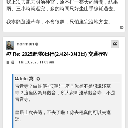
我上次去跑去明治神宮，原本排一整天的時間，結果
兩、三小時就逛完，多的時間只好坐山手線耗過去。
我寧願逛淺草寺，不會很趕，只怕逛完沒地方去。
回
頂
端
norman
#7 Re: 2025野澤8日行(2月24-3月3日) 交通行程
文
週一 1月 13, 2025 11:03 am
章
lelo
寫:
雷音寺？白蛇傳裡頭那一座？你是不是想說淺草
寺？這座因為拜觀音，所大家叫淺草觀音寺，不是
雷音寺。
皇居上次去過，不去了啦！你去程真的可以去逛
逛。