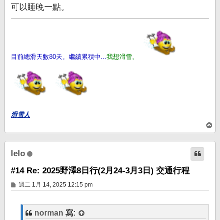
可以睡晚一點。
目前總滑天數80天。繼續累積中...
我想滑雪。
滑雪人
回
頂
端
lelo
#14 Re: 2025野澤8日行(2月24-3月3日) 交通行程
文
週二 1月 14, 2025 12:15 pm
章
norman
寫: