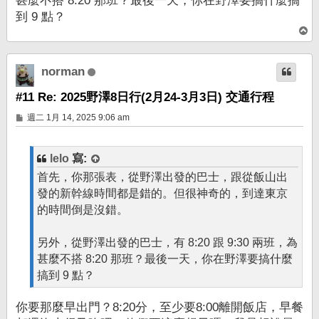
甚麼不搭 8:20 那班？最後一天，你在野澤要搞什麼搞
到 9 點？
回
頂
端
norman
#11 Re: 2025野澤8日行(2月24-3月3日) 交通行程
文
週二 1月 14, 2025 9:06 am
章
lelo
寫:
首先，你那張表，從野澤出發的巴士，跟從飯山出
發的新幹線時間都是錯的。但很神奇的，到達東京
的時間倒是沒錯。
另外，從野澤出發的巴士，有 8:20 跟 9:30 兩班，為
甚麼不搭 8:20 那班？最後一天，你在野澤要搞什麼
搞到 9 點？
你要那麼早出門？8:20分，至少要8:00離開飯店，早餐