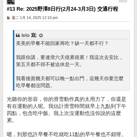
#13 Re: 2025野澤8日行(2月24-3月3日) 交通行程
文
週二 1月 14, 2025 12:10 pm
章
lelo
寫:
美美的早餐不能回家再吃？缺一天都不行？
我跟你講，要連滑六天很累很累！我這次去安比，
第五天都不得不被迫休息一天。
我看後面幾天都可以晚一點出門，這幾天你要怎麼
吃早餐都沒問題。
光聽你的形容，你的滑雪動作真的太用力了，你還是
有在運動的人呢。我估計滑雪時間就早上九點到下午
四點，包含吃中飯。我上次沒運動也沒你說的這麼
累。
嗯，到那也許早餐不吃就吃11點的早午餐也不錯呀。