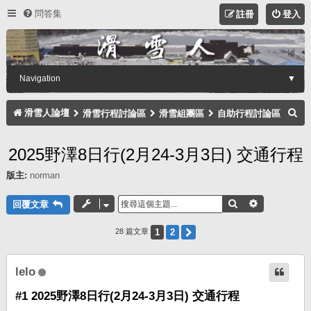
問答集
註冊
登入
Navigation
▼
搜
滑雪人論壇
滑雪行程討論區
滑雪組團區
自助行程討論區
尋
2025野澤8日行(2月24-3月3日) 交通行程
版主:
norman
搜尋
進階搜尋
回覆文章
1
2
下一頁
28 篇文章
lelo
#1 2025野澤8日行(2月24-3月3日) 交通行程