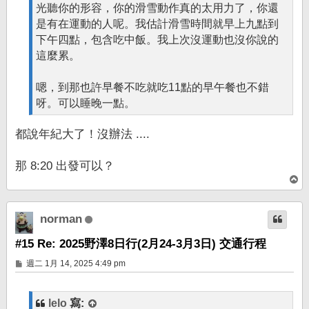
光聽你的形容，你的滑雪動作真的太用力了，你還
是有在運動的人呢。我估計滑雪時間就早上九點到
下午四點，包含吃中飯。我上次沒運動也沒你說的
這麼累。
嗯，到那也許早餐不吃就吃11點的早午餐也不錯
呀。可以睡晚一點。
都說年紀大了！沒辦法 ....
那 8:20 出發可以？
回
頂
端
norman
#15 Re: 2025野澤8日行(2月24-3月3日) 交通行程
文
週二 1月 14, 2025 4:49 pm
章
lelo
寫: