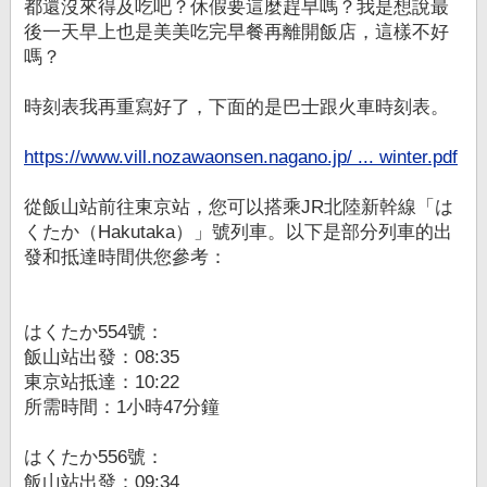
都還沒來得及吃吧？休假要這麼趕早嗎？我是想說最
後一天早上也是美美吃完早餐再離開飯店，這樣不好
嗎？
時刻表我再重寫好了，下面的是巴士跟火車時刻表。
https://www.vill.nozawaonsen.nagano.jp/ ... winter.pdf
從飯山站前往東京站，您可以搭乘JR北陸新幹線「は
くたか（Hakutaka）」號列車。以下是部分列車的出
發和抵達時間供您參考：
はくたか554號：
飯山站出發：08:35
東京站抵達：10:22
所需時間：1小時47分鐘
はくたか556號：
飯山站出發：09:34