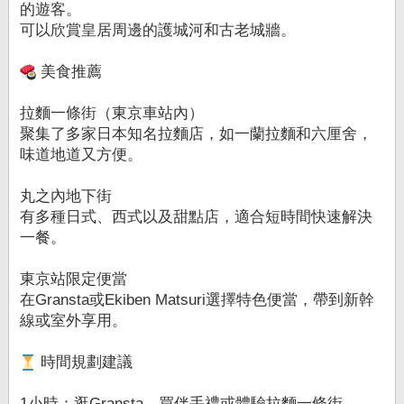
的遊客。
可以欣賞皇居周邊的護城河和古老城牆。
美食推薦
拉麵一條街（東京車站內）
聚集了多家日本知名拉麵店，如一蘭拉麵和六厘舍，
味道地道又方便。
丸之內地下街
有多種日式、西式以及甜點店，適合短時間快速解決
一餐。
東京站限定便當
在Gransta或Ekiben Matsuri選擇特色便當，帶到新幹
線或室外享用。
時間規劃建議
1小時：逛Gransta、買伴手禮或體驗拉麵一條街。