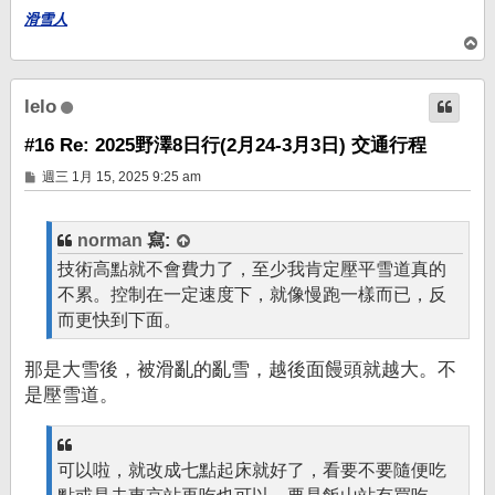
滑雪人
回
頂
端
lelo
#16 Re: 2025野澤8日行(2月24-3月3日) 交通行程
文
週三 1月 15, 2025 9:25 am
章
norman
寫:
技術高點就不會費力了，至少我肯定壓平雪道真的
不累。控制在一定速度下，就像慢跑一樣而已，反
而更快到下面。
那是大雪後，被滑亂的亂雪，越後面饅頭就越大。不
是壓雪道。
可以啦，就改成七點起床就好了，看要不要隨便吃