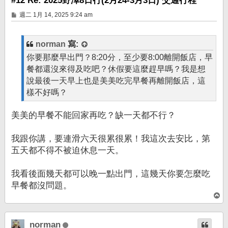
#12 Re: 2025野澤8日行(2月24-3月3日) 交通行程
文
週二 1月 14, 2025 9:24 am
章
norman
寫:
你要那麼早出門？8:20分，至少要8:00離開飯店，早
餐都還沒來得及吃吧？休假要這麼趕早嗎？我是想
說最後一天早上也是美美吃完早餐再離開飯店，這
樣不好嗎？
美美的早餐不能回家再吃？缺一天都不行？
我跟你講，要連滑六天很累很累！我這次去安比，第
五天都不得不被迫休息一天。
我看後面幾天都可以晚一點出門，這幾天你要怎麼吃
早餐都沒問題。
回
頂
端
norman