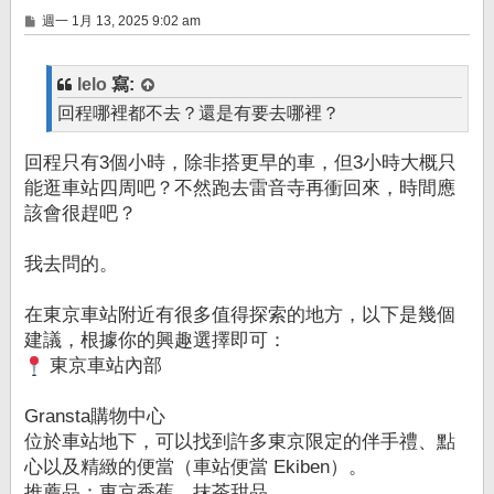
文
週一 1月 13, 2025 9:02 am
章
lelo
寫:
回程哪裡都不去？還是有要去哪裡？
回程只有3個小時，除非搭更早的車，但3小時大概只
能逛車站四周吧？不然跑去雷音寺再衝回來，時間應
該會很趕吧？
我去問的。
在東京車站附近有很多值得探索的地方，以下是幾個
建議，根據你的興趣選擇即可：
東京車站內部
Gransta購物中心
位於車站地下，可以找到許多東京限定的伴手禮、點
心以及精緻的便當（車站便當 Ekiben）。
推薦品：東京香蕉、抹茶甜品。