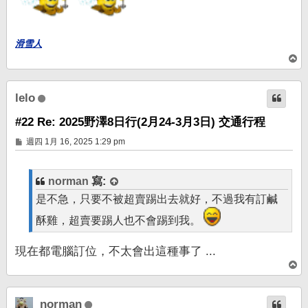
滑雪人
回
頂
端
lelo
#22 Re: 2025野澤8日行(2月24-3月3日) 交通行程
文
週四 1月 16, 2025 1:29 pm
章
norman
寫:
是不急，只要不被超賣踢出去就好，不過我有訂鹹
酥雞，超賣要踢人也不會踢到我。
現在都電腦訂位，不太會出這種事了 ...
回
頂
端
norman