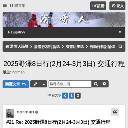
問答集
註冊
登入
Navigation
▼
搜
滑雪人論壇
滑雪行程討論區
滑雪組團區
自助行程討論區
尋
2025野澤8日行(2月24-3月3日) 交通行程
版主:
norman
搜尋
進階搜尋
回覆文章
上一頁
1
2
28 篇文章
norman
#21 Re: 2025野澤8日行(2月24-3月3日) 交通行程