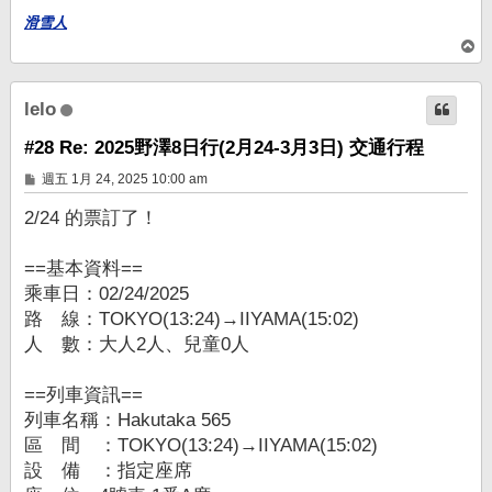
滑雪人
回
頂
端
lelo
#28 Re: 2025野澤8日行(2月24-3月3日) 交通行程
文
週五 1月 24, 2025 10:00 am
章
2/24 的票訂了！
==基本資料==
乘車日：02/24/2025
路 線：TOKYO(13:24)→IIYAMA(15:02)
人 數：大人2人、兒童0人
==列車資訊==
列車名稱：Hakutaka 565
區 間 ：TOKYO(13:24)→IIYAMA(15:02)
設 備 ：指定座席