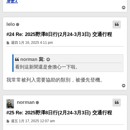
滑雪人
回
頂
端
lelo
#24 Re: 2025野澤8日行(2月24-3月3日) 交通行程
文
週四 1月 16, 2025 4:11 pm
章
norman
寫:
看到這新聞還是會擔心一下啦。
我常常被列入需要協助的類別，被優先登機。
回
頂
端
norman
#25 Re: 2025野澤8日行(2月24-3月3日) 交通行程
文
週五 1月 17, 2025 12:07 am
章