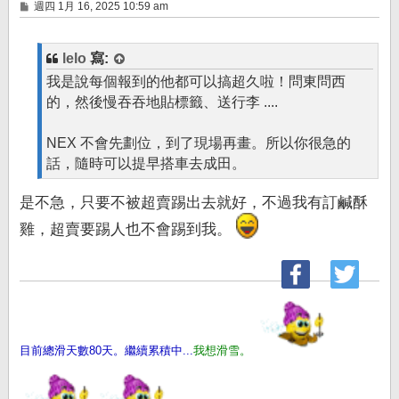
文
週四 1月 16, 2025 10:59 am
章
lelo
寫:
我是說每個報到的他都可以搞超久啦！問東問西
的，然後慢吞吞地貼標籤、送行李 ....
NEX 不會先劃位，到了現場再畫。所以你很急的
話，隨時可以提早搭車去成田。
是不急，只要不被超賣踢出去就好，不過我有訂鹹酥
雞，超賣要踢人也不會踢到我。
目前總滑天數80天。繼續累積中...
我想滑雪。