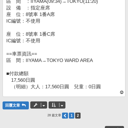
區 間 ：IIYAMA(09:34)→TOKYO(11:20)
設 備 ：指定座席
座 位：8號車 1番A席
IC編號：不使用
座 位：8號車 1番C席
IC編號：不使用
==車票資訊==
區 間：IIYAMA→TOKYO WARD AREA
■付款總額
17,560日圓
（明細）大人：17,560日圓 兒童：0日圓
回
頂
端
回覆文章
上一頁
1
2
28 篇文章