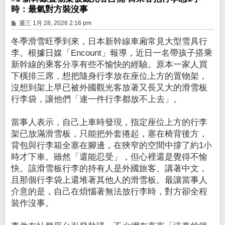
時：最氣對方裝沒事
文
週三 1月 28, 2026 2:16 pm
章
冬季滑雪旺季到來，日本新幹線車廂常見大型雪具行
李。根據日媒「Encount」報導，近日一名帶孩子搭乘
新幹線的乘客分享有些不愉快的經驗。原本一家人買
下橫排三席，想把隨身行李放在座位上方的置物架，
沒想到架上早已被外國觀光客放著又長又大的滑雪板
行李袋，讓他們「連一件行李都放不上去」。
當事人表示，自己上車時發現，指定座位上方的行李
架已放滿滑雪板，只能把外套捲起，塞在椅背後方，
背包與行李箱全塞在腳邊，在狹窄的空間中撐了約1小
時才下車。雖然「還能忍受」，但心裡還是覺得不愉
快。該滑雪板行李的持有人是外國旅客、講著中文，
且那個行李袋上還堆著其他人的滑雪板。最讓當事人
介意的是，自己在煩惱著無法放行李時，對方卻全程
裝作沒事。