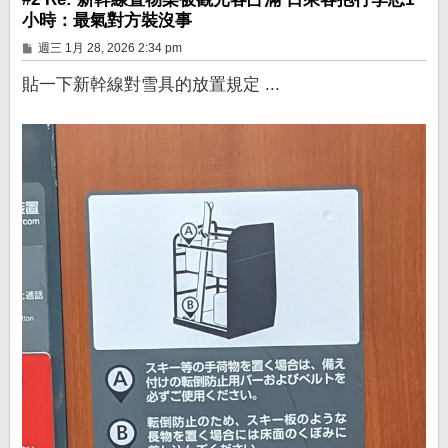
小時：最氣對方裝沒事
文
週三 1月 28, 2026 2:34 pm
章
貼一下新幹線對雪具的放置規定 ...