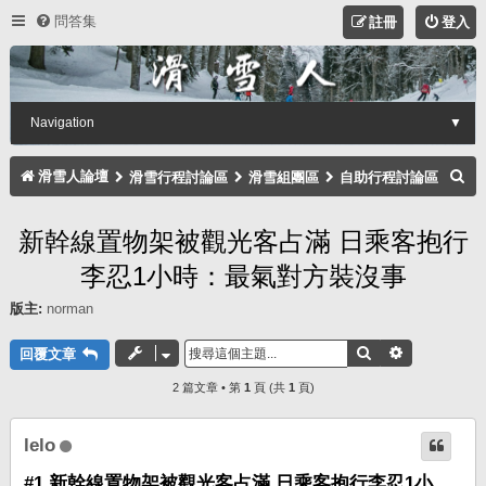
問答集
註冊
登入
Navigation
▼
搜
滑雪人論壇
滑雪行程討論區
滑雪組團區
自助行程討論區
尋
新幹線置物架被觀光客占滿 日乘客抱行
李忍1小時：最氣對方裝沒事
版主:
norman
搜尋
進階搜尋
回覆文章
2 篇文章 • 第
1
頁 (共
1
頁)
lelo
#1 新幹線置物架被觀光客占滿 日乘客抱行李忍1小