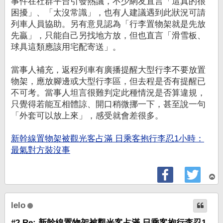
事件在社群平台引發熱議，不少網友直言「這真的很
困擾」、「太沒常識」，也有人建議遇到此狀況可請
列車人員協助。另有意見認為「行李置物架就是先放
先贏」，只能自己另找地方放，但也直言「滑雪板、
球具這類應該用宅配寄送」。
當事人補充，返程列車有廣播提醒大型行李不要放置
物架，應放腳邊或大型行李區，但去程是否有提醒已
不可考。當事人坦言很難判定此種情況是否算違規，
只覺得若能互相體諒、開口稍微挪一下，甚至說一句
「外套可以放上來」，感受就會差很多。
新幹線置物架被觀光客占滿 日乘客抱行李忍1小時：
最氣對方裝沒事
回
頂
端
lelo
#2 Re: 新幹線置物架被觀光客占滿 日乘客抱行李忍1