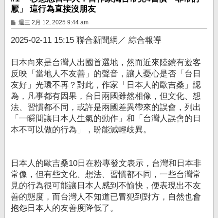
厭」 這行為直接沒朋友
文
週三 2月 12, 2025 9:44 am
章
2025-02-11 15:15 聯合新聞網／ 綜合報導
日本向來是台灣人出國首選地，然而近來陸續有遊客
反映「當地人不友善」的聲音，讓人憂心是否「台日
友好」光環不再？對此，作家「日本人的歐吉桑」認
為，凡事都有因果，台日兩國雖然相像，但文化、想
法、習慣都不同，或許是兩國差異帶來的誤會，列出
「一瞬間讓日本人生氣的動作」和「台灣人誤會的日
本不可以做的行為」，盼能減輕歧異。
日本人的歐吉桑10日在粉專發文表示，台灣和日本非
常像，但有些文化、想法、習慣都不同，一些台灣常
見的行為很可能讓日本人感到不愉快，便表現出不友
善的態度，而台灣人不知道已冒犯到對方，自然也會
抱怨日本人的友善度降低了。