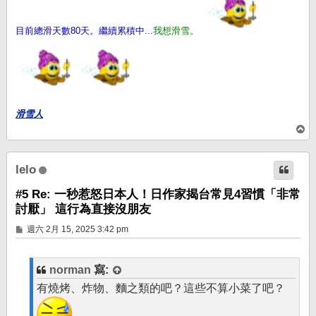
目前總滑天數80天。繼續累積中...
我想滑雪。
滑雪人
回
頂
端
lelo
#5 Re: 一秒惹怒日本人！日作家揭台常見4習慣「非常
討厭」 這行為直接沒朋友
文
週六 2月 15, 2025 3:42 pm
章
norman
寫:
有燒烤、炸物、麵之類的吧？這些不算小菜了吧？