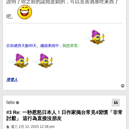
說明了你之前的認知是錯的，可以去居酒屋吃東西了
吧。
目前總滑天數80天。繼續累積中...
我想滑雪。
滑雪人
回
頂
端
lelo
#3 Re: 一秒惹怒日本人！日作家揭台常見4習慣「非常
討厭」 這行為直接沒朋友
文
週三 2月 12, 2025 12:38 pm