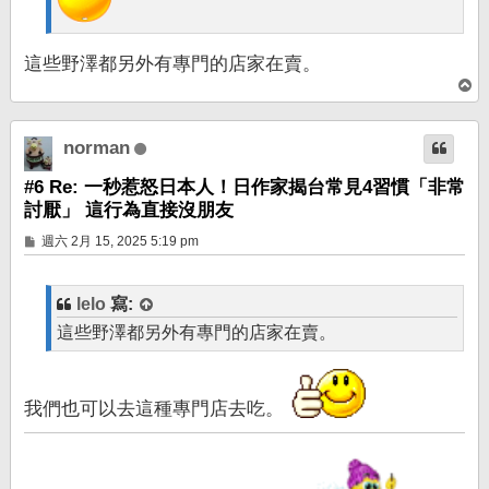
這些野澤都另外有專門的店家在賣。
回
頂
端
norman
#6 Re: 一秒惹怒日本人！日作家揭台常見4習慣「非常
討厭」 這行為直接沒朋友
文
週六 2月 15, 2025 5:19 pm
章
lelo
寫:
這些野澤都另外有專門的店家在賣。
我們也可以去這種專門店去吃。