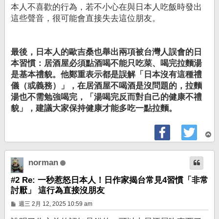
本人不喜歡的行為，若不小心在與日本人吃飯時發出
這些聲音，很可能會直接失去這位朋友。
最後，日本人的歐吉桑也舉出兩項被台灣人誤會的日
本習慣：居酒屋必須點酒喝不能只吃菜、喝完拉麵湯
是基本禮貌。他鄭重表示都是誤解「日本沒有這種禮
儀（或義務）」，在居酒屋不喝酒是沒問題的，拉麵
湯也不需勉強喝完，「湯喝完反而對自己的健康不禮
貌」，建議大家保持健康才能多吃一點拉麵。
回
頂
端
norman
#2 Re: 一秒惹怒日本人！日作家揭台常見4習慣「非常
討厭」 這行為直接沒朋友
文
週三 2月 12, 2025 10:59 am
章