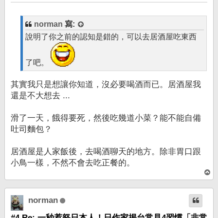
章
norman
寫:
說明了你之前的認知是錯的，可以去居酒屋吃東西
了吧。
其實我只是想讓你知道，沒必要喝酒而已。居酒屋我
還是不大想去 ...
滑了一天，餓得要死，然後吃幾道小菜？能不能自備
吐司麵包？
居酒屋是人家飯後，去喝酒聊天的地方。除非胃口跟
小鳥一樣，不然不會去吃正餐的。
回
頂
端
norman
#4 Re: 一秒惹怒日本人！日作家揭台常見4習慣「非常