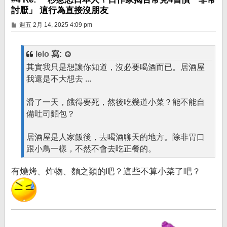
討厭」 這行為直接沒朋友
文
週五 2月 14, 2025 4:09 pm
章
lelo
寫:
其實我只是想讓你知道，沒必要喝酒而已。居酒屋
我還是不大想去 ...
滑了一天，餓得要死，然後吃幾道小菜？能不能自
備吐司麵包？
居酒屋是人家飯後，去喝酒聊天的地方。除非胃口
跟小鳥一樣，不然不會去吃正餐的。
有燒烤、炸物、麵之類的吧？這些不算小菜了吧？