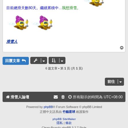
目前總滑天數80天。繼續累積中...
我想滑雪。
滑雪人
回
頂
端
回覆文章
6 篇文章 • 第
1
頁 (共
1
頁)
前往
滑雪人論壇
所有顯示的時間為
UTC+08:00
Powered by
phpBB
® Forum Software © phpBB Limited
正體中文語系由
竹貓星球
維護製作
phpBB SiteMaker
隱私
|
條款
Clean-Boardz phpBB 3.2.7 Style