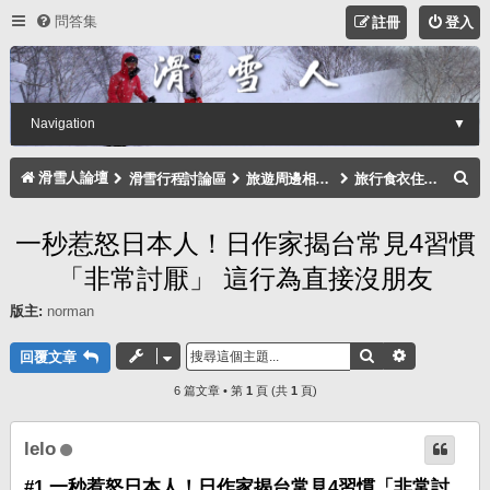
問答集
註冊
登入
Navigation
▼
搜
滑雪人論壇
滑雪行程討論區
旅遊周邊相關注意事項討論區
旅行食衣住行討論區
尋
一秒惹怒日本人！日作家揭台常見4習慣
「非常討厭」 這行為直接沒朋友
版主:
norman
搜尋
進階搜尋
回覆文章
6 篇文章 • 第
1
頁 (共
1
頁)
lelo
#1 一秒惹怒日本人！日作家揭台常見4習慣「非常討