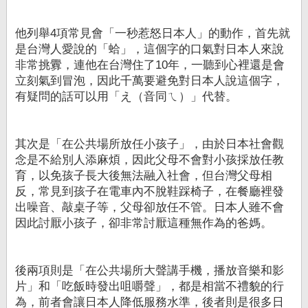
他列舉4項常見會「一秒惹怒日本人」的動作，首先就
是台灣人愛說的「蛤」，這個字的口氣對日本人來說
非常挑釁，連他在台灣住了10年，一聽到心裡還是會
立刻氣到冒泡，因此千萬要避免對日本人說這個字，
有疑問的話可以用「え（音同ㄟ）」代替。
其次是「在公共場所放任小孩子」，由於日本社會觀
念是不給別人添麻煩，因此父母不會對小孩採放任教
育，以免孩子長大後無法融入社會，但台灣父母相
反，常見到孩子在電車內不脫鞋踩椅子，在餐廳裡發
出噪音、敲桌子等，父母卻放任不管。日本人雖不會
因此討厭小孩子，卻非常討厭這種無作為的爸媽。
後兩項則是「在公共場所大聲講手機，播放音樂和影
片」和「吃飯時發出咀嚼聲」，都是相當不禮貌的行
為，前者會讓日本人降低服務水準，後者則是很多日