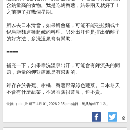
含鈉量高的食物。我是吃烤番薯，結果兩天就好了！
之前拖了好幾個星期。
所以去日本滑雪，如果腳會痛，可能不能碰拉麵或土
鍋烏龍麵這種超鹹的料理。另外出汗也是排出鈉離子
的好方法，多洗溫泉會有幫助。
====
補充一下，如果靠洗溫泉出汗，可能會有鉀流失的問
題，適量的鉀對痛風是有幫助的。
鉀存在於香蕉、柑橘、番薯跟深綠色蔬菜。日本冬天
不會有什麼蔬菜，不過香蕉很常見，也不貴。
最後由
lelo
於 週三 4月 01, 2026 2:35 pm 編輯，總共編輯了 1 次。
回
頂
端