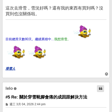
這次去滑雪，雪況好嗎？還有我的東西有買到嗎？沒
買到也沒關係啦。
目前總滑天數80天。繼續累積中...
我想滑雪。
滑雪人
回
頂
端
lelo
#5 Re: 關於穿雪靴腳會痛的成因跟解決方法
文
週三 3月 04, 2026 2:44 pm
章