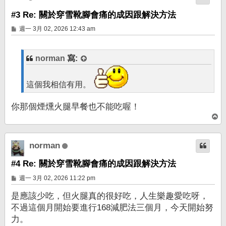
#3 Re: 關於穿雪靴腳會痛的成因跟解決方法
文
週一 3月 02, 2026 12:43 am
章
norman
寫:
這個我相信有用。
你那個煙燻火腿早餐也不能吃喔！
回
頂
端
norman
#4 Re: 關於穿雪靴腳會痛的成因跟解決方法
文
週一 3月 02, 2026 11:22 pm
章
是應該少吃，但火腿真的很好吃，人生樂趣愛吃呀，
不過這個月開始要進行168減肥法三個月，今天開始努
力。