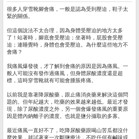
章
很多人穿雪靴腳會痛，一般是認為受到壓迫，鞋子太
緊的關係。
但這個說法不太合理，因為身體受壓迫的地方太多
了！站著時，腳底會受壓迫；坐著時，屁股會受壓
迫；連睡覺時，身體也會受壓迫。為什麼這些地方不
會痛？
我痛風爆發後，才了解到會痛的原因是因為痛風。一
般人可能沒有發作過痛風，但身體尿酸濃度還是超
標，這時穿雪靴就有可能會腫脹疼痛。
以前我是靠著降尿酸藥，跟止痛消炎藥來解決這個問
題的。但年紀越大，吃藥的效果越來越低。最近才發
現，除了尿酸濃度之外，另一個會爆發痛風的重要原
因是體內鈉離子的濃度。也就是鹽分攝取的多寡。
最近痛風一直好不了，吃降尿酸藥跟喝山苦瓜都沒什
麼效果，就試著來一次斷鹽療法，不吃任何有鹹味或