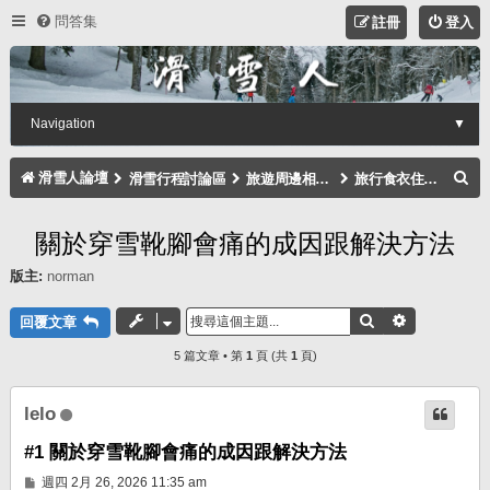
問答集
註冊
登入
Navigation
▼
搜
滑雪人論壇
滑雪行程討論區
旅遊周邊相關注意事項討論區
旅行食衣住行討論區
尋
關於穿雪靴腳會痛的成因跟解決方法
版主:
norman
搜尋
進階搜尋
回覆文章
5 篇文章 • 第
1
頁 (共
1
頁)
lelo
#1 關於穿雪靴腳會痛的成因跟解決方法
文
週四 2月 26, 2026 11:35 am