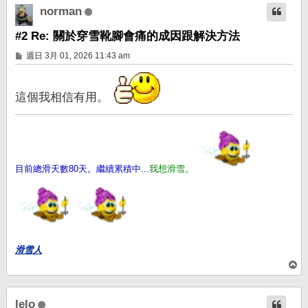
norman
#2 Re: 關於穿雪靴腳會痛的成因跟解決方法
文
週日 3月 01, 2026 11:43 am
章
這個我相信有用。
目前總滑天數80天。繼續累積中...
我想滑雪。
滑雪人
回
頂
端
lelo