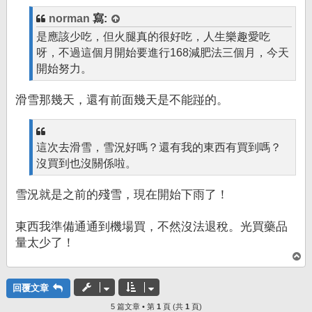
norman
寫:
是應該少吃，但火腿真的很好吃，人生樂趣愛吃
呀，不過這個月開始要進行168減肥法三個月，今天
開始努力。
滑雪那幾天，還有前面幾天是不能踫的。
這次去滑雪，雪況好嗎？還有我的東西有買到嗎？
沒買到也沒關係啦。
雪況就是之前的殘雪，現在開始下雨了！
東西我準備通通到機場買，不然沒法退稅。光買藥品
量太少了！
回
頂
端
回覆文章
5 篇文章 • 第
1
頁 (共
1
頁)