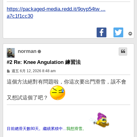
章
https://packaged-media.redd.it/9oyp54tw ...
a7c1f1cc30
回
頂
端
norman
#2 Re: Knee Angulation 練習法
文
週五 6月 12, 2026 8:48 am
章
這個方法絕對有問題啦，你這次要出門滑雪，該不會
又想試這個了吧？
目前總滑天數80天。繼續累積中...
我想滑雪。