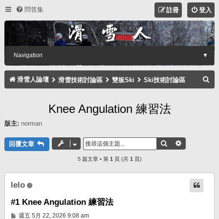
問答集
註冊
登入
Navigation
▼
搜
滑雪人論壇
滑雪技術討論區
雙板Ski
Ski技術討論區
尋
Knee Angulation 練習法
版主:
norman
搜尋
進階搜尋
回覆文章
5 篇文章 • 第
1
頁 (共
1
頁)
lelo
#1 Knee Angulation 練習法
文
週五 5月 22, 2026 9:08 am