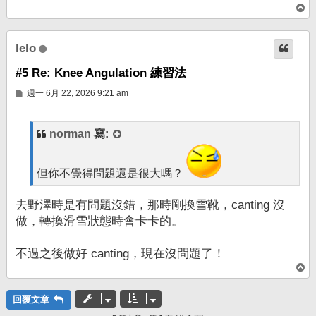
回
頂
端
lelo
#5 Re: Knee Angulation 練習法
文
週一 6月 22, 2026 9:21 am
章
norman
寫:
但你不覺得問題還是很大嗎？
去野澤時是有問題沒錯，那時剛換雪靴，canting 沒
做，轉換滑雪狀態時會卡卡的。
不過之後做好 canting，現在沒問題了！
回
頂
端
回覆文章