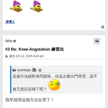
滑雪人
回
頂
端
lelo
#3 Re: Knee Angulation 練習法
文
週五 6月 12, 2026 4:44 pm
章
norman
寫:
這個方法絕對有問題啦，你這次要出門滑雪，該不
會又想試這個了吧？
我早就用這個方法在滑了！