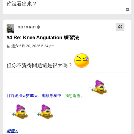
你沒看出來？
回
頂
端
norman
#4 Re: Knee Angulation 練習法
文
週六 6月 20, 2026 6:34 pm
章
但你不覺得問題還是很大嗎？
目前總滑天數80天。繼續累積中...
我想滑雪。
滑雪人