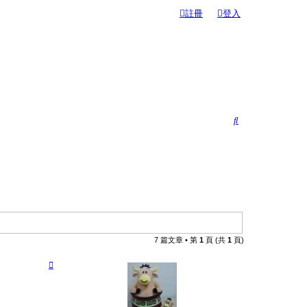
註冊
登入
搜
尋
7 篇文章 • 第
1
頁 (共
1
頁)
回
頂
端