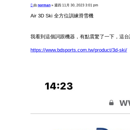
文
由
norman
»
週四 11月 30, 2023 3:01 pm
章
Air 3D Ski 全方位訓練滑雪機
我看到這個詞跟機器，有點震驚了一下，這台
https://www.bdsports.com.tw/product/3d-ski/