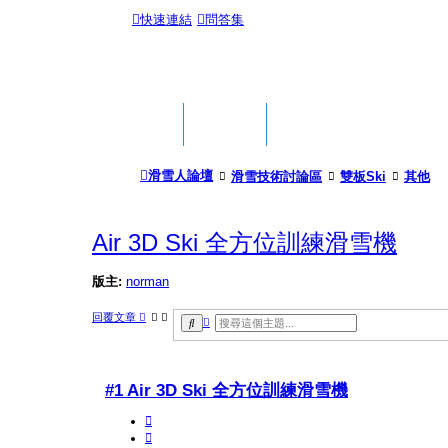
快速連結
問答集
首頁
版面
滑雪人論壇
滑雪技術討論區
雙板Ski
其他
Air 3D Ski 全方位訓練滑雪機
版主:
norman
回覆文章
進
搜
階
尋
搜
尋
#1 Air 3D Ski 全方位訓練滑雪機
引
言